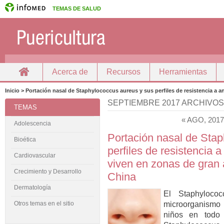
TEMAS DE SALUD
Acerca de
Recursos
Herramientas
Inicio
Docencia
Inicio > Portación nasal de Staphylococcus aureus y sus perfiles de resistencia a 
SEPTIEMBRE 2017 ARCHIVOS
TEMAS
« AGO, 2017
Adolescencia
Portación nasal de Sta
Bioética
perfiles de resistencia a
Cardiovascular
viven en zonas de gran a
Crecimiento y Desarrollo
China
Dermatología
El Staphyloco
microorganismo 
Otros temas en el sitio
niños en todo