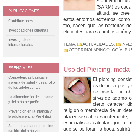
Staphylococcus 
(SARM) es cada 
PUBLICACIONES
altitud, se cree
estos entornos extremos, como l
Contribuciones
frío, hacen que las bacterias d
Investigaciones cubanas
eficientes para su proliferación 
Investigaciones
TEMA:
ACTUALIDADES
,
INVE
internacionales
OTORRINOLARINGOLOGÍA
. PU
ESENCIALES
Uso del Piercing, moda 
Competencias básicas en
El piercing consis
materia de salud y desarrollo
es decir, la piel 
de los adolescentes
de insertar un ob
La alimentación del lactante
sirva de adorno c
y del niño pequeño
cierto carácter di
religión o membrecía de un dete
Prevención en la Infancia y
placer sexual, o simplemente, 
la adolescencia (PrevInfat)
especialistas calculan que al
Salud de la madre, el recién
que se perforan la boca, sufrir
nacido, del niño y del