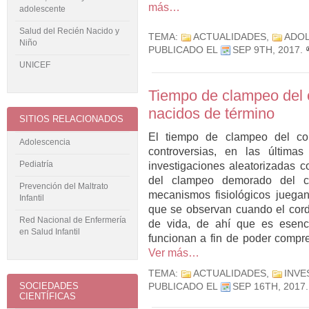
más…
adolescente
Salud del Recién Nacido y
TEMA:
ACTUALIDADES
,
ADOL
Niño
PUBLICADO EL
SEP 9TH, 2017
.
UNICEF
Tiempo de clampeo del c
nacidos de término
SITIOS RELACIONADOS
El tiempo de clampeo del cor
Adolescencia
controversias, en las última
Pediatría
investigaciones aleatorizadas c
del clampeo demorado del c
Prevención del Maltrato
mecanismos fisiológicos juegan
Infantil
que se observan cuando el cord
Red Nacional de Enfermería
de vida, de ahí que es esen
en Salud Infantil
funcionan a fin de poder compre
Ver más…
TEMA:
ACTUALIDADES
,
INVE
SOCIEDADES
PUBLICADO EL
SEP 16TH, 2017
CIENTÍFICAS