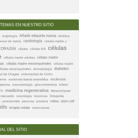
TEMAS EN NUESTRO SITIO
Añadir etiqueta nueva
angiología
bioética
cardiología
ancer de mama
celulas madre y
células
CORAZóN
células
células iPS
e
células madre
células madre adultas
ias
células madre mesenquimales
células madre
diabetes
élulas mesenquimales
dermatología
ad de Chagas
enfermedad de Crohn
esclerosis
iento
esclerosis lateral amiotrófica
sperma
estomatología
ginecobstetricia
infarto
medicina regenerativa
PS
Mesenchymal
miocardio
neurología
neuronas
Ortopedia
n
retina
stem cell
periodontitis
placenta
proteina
ells
terapia celular
tuberculosis
IAL DEL SITIO