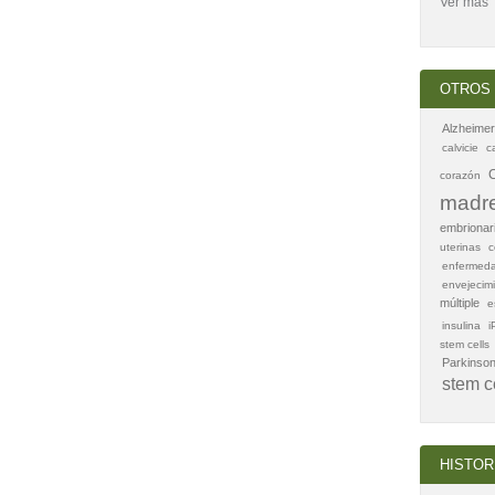
Ver más
OTROS 
Alzheimer
calvicie
c
corazón
madr
embrionar
uterinas
c
enfermed
envejecim
múltiple
e
insulina
i
stem cells
Parkinso
stem c
HISTOR