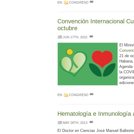
EN:
CONGRESO
Convención Internacional Cu
octubre
JUN 17TH, 2022
.
El Minis
Convenci
21 de oc
Habana, 
Agenda d
la COVID
organiza
edicione
EN:
CONGRESO
Hematología e Inmunología 
MAY 28TH, 2013
.
El Doctor en Ciencias José Manuel Balleste