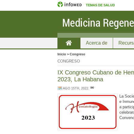
TEMAS DE SALUD
Acerca de
Recurs
Home
Inicio > Congreso
CONGRESO
IX Congreso Cubano de Hema
2023, La Habana
AGO 15TH, 2022
.
La Soci
e Inmuno
a partic
celebrar
Convenc