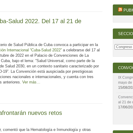
PUBM
ba-Salud 2022. Del 17 al 21 de
SECCIO
terio de Salud Pública de Cuba convoca a participar en la
ón Internacional “Cuba-Salud 2022”
a celebrarse del 17 al
tubre de 2022 en el Palacio de Convenciones de La
Cuba, bajo el lema: “Salud Universal, como parte de la
e Salud 2030, en un contexto sanitario caracterizado por
CONVO
-19”. La Convención está auspiciada por prestigiosas
ciones nacionales e internacionales, y cuenta con tres
IX Congr
s anteriores.
Ver más…
mayo de 
15/08/20
Convenci
al 21 de 
17/06/20
afrontarán nuevos retos
r, comentó que la Hematología e Inmunología y otras