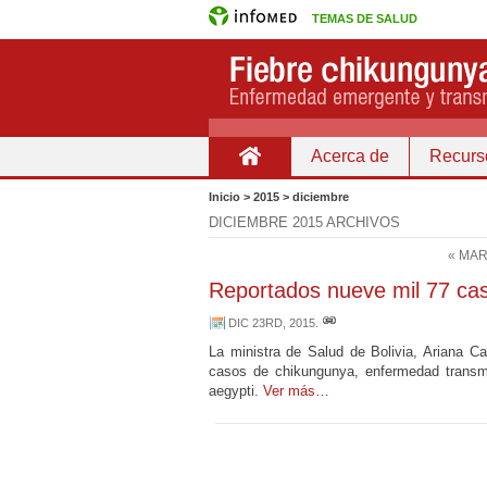
TEMAS DE SALUD
Acerca de
Recurs
Inicio
Inicio > 2015 > diciembre
DICIEMBRE 2015 ARCHIVOS
« MAR
Reportados nueve mil 77 cas
DIC 23RD, 2015
.
La ministra de Salud de Bolivia, Ariana C
casos de chikungunya, enfermedad transm
aegypti.
Ver más…