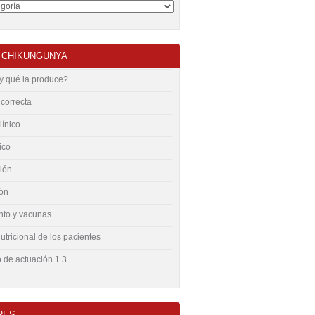
 CHIKUNGUNYA
y qué la produce?
 correcta
línico
ico
ión
ón
nto y vacunas
tricional de los pacientes
 de actuación 1.3
RES