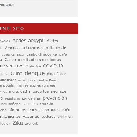
ersation
EN EL SITIO
Aedes aegypti
Aedes
mayores
arbovirosis
artículo de
us
América
cambio climático
campaña
boletines
Brasil
Caribe
al
complicaciones neurológicas
 de vectores
COVID-19
Costa Rica
dengue
Cuba
línico
diagnóstico
rticulares
Guillain Barré
estadísticas
n articular
manifestaciones cutáneas
mosquitos
mortalidad
neonatos
ntos
prevención
pandemias
PS
paludismo
secuelas
 inmunológica
situación
síntomas
transmisión
transmisión
ógica
vacunas
tratamientos
vectores
vigilancia
Zika
lógica
zoonosis