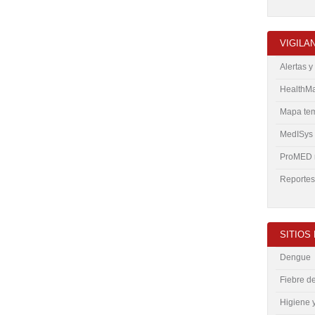
VIGILA
Alertas 
HealthM
Mapa tem
MedISys
ProMED 
Reportes
SITIOS
Dengue
Fiebre d
Higiene 