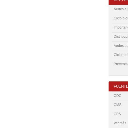
Aedes alb
Ciclo bio
Importanc
Distribuc
Aedes ae
Ciclo bio
Prevenció
FUENTE
CDC
OMS
OPS
Ver más