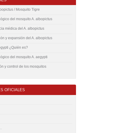
opictus / Mosquito Tigre
lógico del mosquito A. albopictus
ia médica del A. albopictus
ión y expansión del A. albopictus
gypti ¿Quién es?
lógico del mosquito A. aegypti
n y control de los mosquitos
S OFICIALES
…