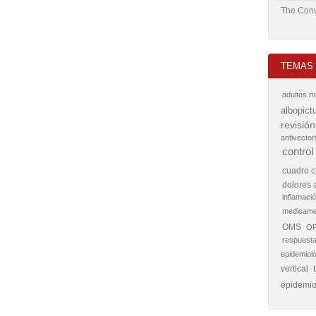
The Conv
TEMAS 
adultos 
albopict
revisión
antivectori
control
cuadro c
dolores a
inflamació
medicame
OMS
O
respuesta
epidemiol
vertical
epidemio