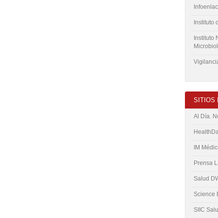
Infoenla
Instituto
Instituto
Microbio
Vigilanci
SITIOS
Al Día. N
HealthD
IM Médic
Prensa L
Salud D
Science 
SIIC Sal