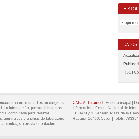
HISTOR
DATOS 
Actualiz
Publicado
RSS
|
Co
CNICM.
Infomed
encuentran en Infomed están dirigidos
:
Editor principal |
Dp
d. La información que suministramos
Información :
Centro Nacional de Infor
ncia, como base para realizar
110 e/ M y N. Vedado,
Plaza de la Revo
, quirúrgicos o análisis de laboratorio,
Habana,
10400,
Cuba
|
Teléfs:
783354
icamentos, sin previa orientación