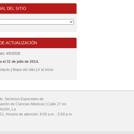
IAL DEL SITIO
DE ACTUALIZACIÓN
ado: 4/5/2026
 el 31 de julio de 2014.
ntacto
|
Mapa del sitio
|
Ir al inicio
to. Servicios Especiales de
mación de Ciencias Médicas |
Calle 27 no.
lución,
La
21
,
Horario de atención:
8:00 a.m. - 5:00 p.m.