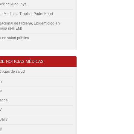
ces: chikungunya
 de Medicina Tropical Pedro Kourí
 Nacional de Higiene, Epidemiología y
logía (INHEM)
a en salud pública
 DE NOTICIAS MÉDICAS
oticias de salud
ay
o
atina
W
Daily
ud