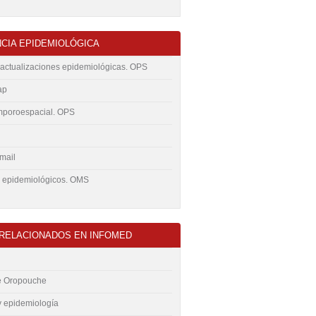
NCIA EPIDEMIOLÓGICA
y actualizaciones epidemiológicas. OPS
ap
poroespacial. OPS
mail
 epidemiológicos. OMS
 RELACIONADOS EN INFOMED
e Oropouche
y epidemiología