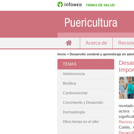
TEMAS DE SALUD
Acerca de
Recurs
Inicio
Docencia
Inicio > Desarrollo cerebral y aprendizaje en ado
Desar
TEMAS
Import
Adolescencia
Bioética
Cardiovascular
Crecimiento y Desarrollo
revelado
activa 
Dermatología
signific
Revista 
Otros temas en el sitio
Cortés, 
Desarrol