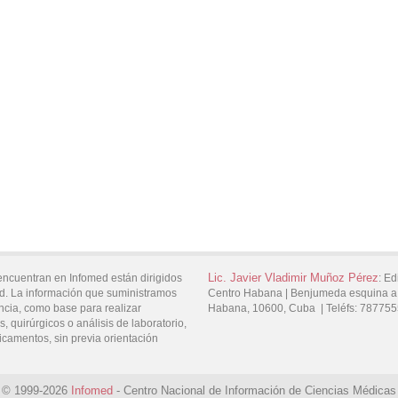
Lic.
Javier Vladimir
Muñoz Pérez
encuentran en Infomed están dirigidos
:
Edi
d. La información que suministramos
Centro Habana |
Benjumeda esquina a
ncia, como base para realizar
Habana,
10600,
Cuba
|
Teléfs:
787755
, quirúrgicos o análisis de laboratorio,
icamentos, sin previa orientación
© 1999-2026
Infomed
- Centro Nacional de Información de Ciencias Médicas