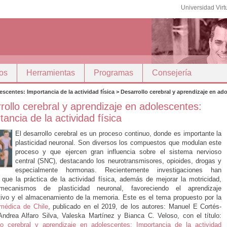
Universidad Virt
os
Herramientas
Programas
Consejería
lescentes: Importancia de la actividad física > Desarrollo cerebral y aprendizaje en ado
rollo cerebral y aprendizaje en adolescentes:
ancia de la actividad física
El desarrollo cerebral es un proceso continuo, donde es importante la
plasticidad neuronal. Son diversos los compuestos que modulan este
proceso y que ejercen gran influencia sobre el sistema nervioso
central (SNC), destacando los neurotransmisores, opioides, drogas y
especialmente hormonas. Recientemente investigaciones han
 que la práctica de la actividad física, además de mejorar la motricidad,
mecanismos de plasticidad neuronal, favoreciendo el aprendizaje
ativo y el almacenamiento de la memoria.
Este es el tema propuesto por la
médica de Chile
, publicado en el 2019, de los autores: Manuel E Cortés-
Andrea Alfaro Silva, Valeska Martínez y Bianca C. Veloso, con el título:
lo cerebral y aprendizaje en adolescentes: Importancia de la actividad