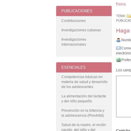
física
.
PUBLICACIONES
TEMA:
Contribuciones
PUBLICA
Haga 
Investigaciones cubanas
Investigaciones
Nombr
internacionales
Corre
electrónic
Profes
ESENCIALES
Los campo
Competencias básicas en
materia de salud y desarrollo
de los adolescentes
La alimentación del lactante
y del niño pequeño
Prevención en la Infancia y
la adolescencia (PrevInfat)
Salud de la madre, el recién
nacido, del niño y del
Captcha