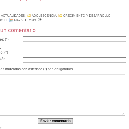
ACTUALIDADES
,
ADOLESCENCIA
,
CRECIMIENTO Y DESARROLLO
.
DO EL
MAY 5TH, 2019
.
un comentario
e: (*)
o
o: (*)
ión:
s marcados con asterisco (*) son obligatorios.
*