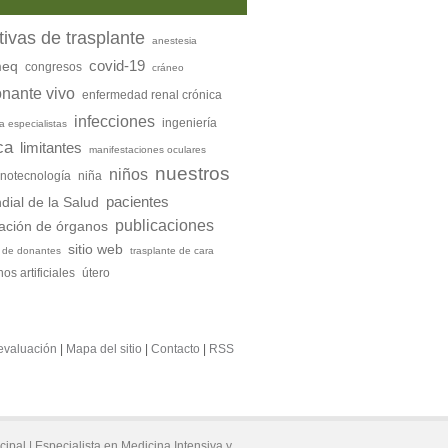
tivas de trasplante
anestesia
covid-19
meq
congresos
cráneo
nante vivo
enfermedad renal crónica
infecciones
ingeniería
a especialistas
ca
limitantes
manifestaciones oculares
nuestros
niños
notecnología
niña
pacientes
ial de la Salud
publicaciones
ación de órganos
sitio web
n de donantes
trasplante de cara
os artificiales
útero
evaluación
|
Mapa del sitio
|
Contacto
|
RSS
cipal |
Especialista en Medicina Intensiva y