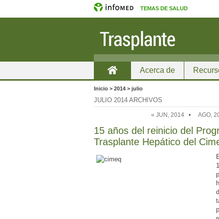
TEMAS DE SALUD
Acerca de
Recurs
Inicio
Inicio > 2014 > julio
JULIO 2014 ARCHIVOS
« JUN, 2014
•
AGO, 2
15 años del reinicio del Pro
Trasplante Hepático del Cim
E
1
p
p
r