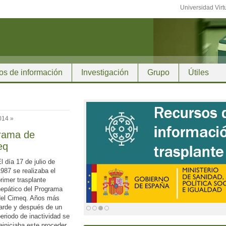
Universidad Virt
os de información
Investigación
Grupo
Útiles
014 »
grama de
eq
l día 17 de julio de
987 se realizaba el
rimer trasplante
hepático del Programa
del Cimeq. Años más
tarde y después de un
eriodo de inactividad se
einiciaba este proceder