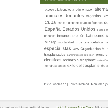
alterna
acceso a la tecnología
adulto mayor
animales donantes
Argentina
Ci
Cuba
do
cáncer
disponibilidad de órganos
España
Estados Unidos
guías par
Latinoaméri
inmunosupresión
genética
Minsap
mortalidad
muerte encefálica
na
especialistas
Organización Mund
OPS
trasplantados
preserv
parámetros de selección
científicas
rechazo al trasplante
selecció
éxito del trasplante
xenotrasplantes
órgan
Inicio
|
Acerca de
|
Correo Infomed
|
Monitoreo y 
Dr.C.
Anselmo
Abdo Cuza
encuentran en Infomed están dirigidos
:
Editor prin