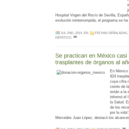
e
j
Hospital Virgen del Rocío de Sevilla, Espa
evolución ininterrumpida, el programa se ha
JUL 2ND, 2014
. EN:
FECHAS SEÑALADAS
,
HEPÁTICO
.
Se practican en México casi 
trasplantes de órganos al añ
En México s
924 traspla
cuya cifra 
ciento de l
están a la 
informó el 
la Salud. E
de los rec
por la vida”
Mercedes Juan López, destacó los alcance