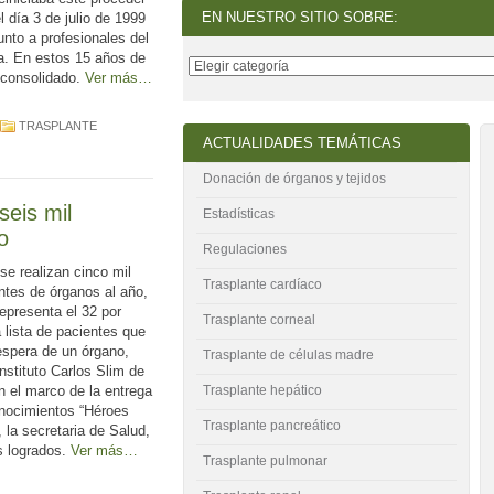
EN NUESTRO SITIO SOBRE:
l día 3 de julio de 1999
unto a profesionales del
ña. En estos 15 años de
 consolidado.
Ver más…
TRASPLANTE
ACTUALIDADES TEMÁTICAS
Donación de órganos y tejidos
seis mil
Estadísticas
o
Regulaciones
e realizan cinco mil
Trasplante cardíaco
ntes de órganos al año,
representa el 32 por
Trasplante corneal
a lista de pacientes que
espera de un órgano,
Trasplante de células madre
Instituto Carlos Slim de
n el marco de la entrega
Trasplante hepático
onocimientos “Héroes
Trasplante pancreático
, la secretaria de Salud,
s logrados.
Ver más…
Trasplante pulmonar