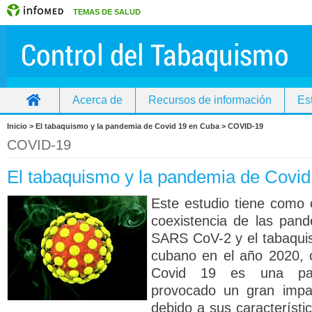
TEMAS DE SALUD
Acerca de
Recursos de información
Es
Inicio
Inicio > El tabaquismo y la pandemia de Covid 19 en Cuba > COVID-19
COVID-19
El tabaquismo y la pandemia de Covi
Este estudio tiene como o
coexistencia de las pand
SARS CoV-2 y el tabaqui
cubano en el año 2020, 
Covid 19 es una pa
provocado un gran impac
debido a sus característic