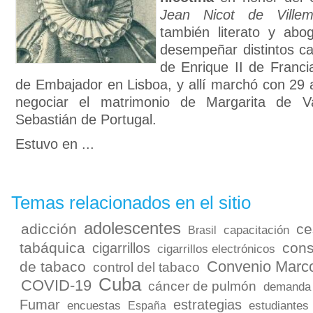
Jean Nicot de Villem
también literato y ab
desempeñar distintos c
de Enrique II de Franc
de Embajador en Lisboa, y allí marchó con 29
negociar el matrimonio de Margarita de V
Sebastián de Portugal.
Estuvo en ...
Temas relacionados en el sitio
adolescentes
adicción
ce
capacitación
Brasil
tabáquica
con
cigarrillos
cigarrillos electrónicos
Convenio Marc
de tabaco
control del tabaco
Cuba
COVID-19
cáncer de pulmón
demanda
Fumar
estrategias
encuestas
estudiantes
España