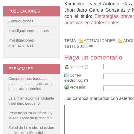
Klimenko, Daniel Antonio Plaza
Jhon Jairo García González y 
PUBLICACIONES
con el título:
Estrategias preve
Contribuciones
adictivas en adolescentes
.
Investigaciones cubanas
Investigaciones
TEMA:
ACTUALIDADES
,
ADOL
internacionales
16TH, 2018
.
Haga un comentario
Nombre: (*)
ESENCIALES
Correo
Competencias básicas en
electrónico: (*)
materia de salud y desarrollo
Profesión:
de los adolescentes
Los campos marcados con asterisco 
La alimentación del lactante
y del niño pequeño
Prevención en la Infancia y
la adolescencia (PrevInfat)
Salud de la madre, el recién
nacido, del niño y del