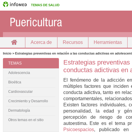
TEMAS DE SALUD
Acerca de
Recursos
Herramientas
Inicio
Docencia
Inicio > Estrategias preventivas en relación a las conductas adictivas en adolescen
Estrategias preventivas 
TEMAS
conductas adictivas en 
Adolescencia
El fenómeno de la adicción en
Bioética
múltiples factores que inciden 
Cardiovascular
conducta adictiva, tanto en rel
comportamentales, relacionados 
Crecimiento y Desarrollo
Existen factores individuales, 
personalidad, la edad y géne
Dermatología
percepción de riesgo de c
Otros temas en el sitio
autoestima.
Este es el tema pr
Psicoespacios
, publicado en