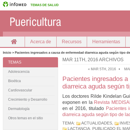
TEMAS DE SALUD
Acerca de
Recursos
Herramientas
Inicio
Docencia
Inicio > Pacientes ingresados a causa de enfermedad diarreica aguda según tipo de
MAR 11TH, 2016 ARCHIVOS
TEMAS
« MAR 5TH, 2016
•
MA
Adolescencia
Pacientes ingresados a
Bioética
diarreica aguda según ti
Cardiovascular
Los doctores Rilde Kindelan Gu
Crecimiento y Desarrollo
exponen en la
Revista MEDIS
en el 2016, titulado
Pacientes 
Dermatología
diarreica aguda según tipo de la
Otros temas en el sitio
TEMA:
ACTUALIDADES
,
INVE
LACTANCIA
. PUBLICADO EL
MAR