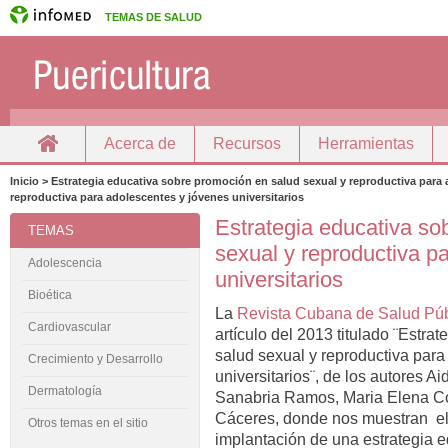
TEMAS DE SALUD
Acerca de
Recursos
Herramientas
Inicio
Docencia
Inicio > Estrategia educativa sobre promoción en salud sexual y reproductiva para 
reproductiva para adolescentes y jóvenes universitarios
Estrategia educativa so
TEMAS
sexual y reproductiva p
Adolescencia
universitarios
Bioética
La
Revista Cubana de Salud Púb
Cardiovascular
artículo del 2013 titulado ¨Estra
salud sexual y reproductiva para
Crecimiento y Desarrollo
universitarios¨, de los autores 
Dermatología
Sanabria Ramos, Maria Elena Co
Cáceres, donde nos muestran el 
Otros temas en el sitio
implantación de una estrategia ed