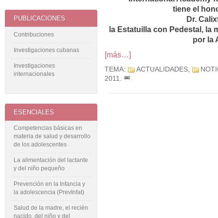
tiene el hon
PUBLICACIONES
Dr. Cali
la Estatuilla con Pedestal, l
Contribuciones
por la
Investigaciones cubanas
[más…]
Investigaciones
TEMA:
ACTUALIDADES
,
NOTI
internacionales
2011
.
ESENCIALES
Competencias básicas en
materia de salud y desarrollo
de los adolescentes
La alimentación del lactante
y del niño pequeño
Prevención en la Infancia y
la adolescencia (PrevInfat)
Salud de la madre, el recién
nacido, del niño y del