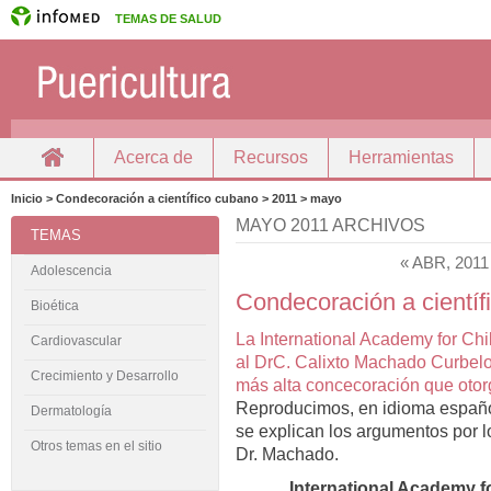
TEMAS DE SALUD
Acerca de
Recursos
Herramientas
Inicio
Docencia
Inicio > Condecoración a científico cubano > 2011 > mayo
MAYO 2011 ARCHIVOS
TEMAS
« ABR, 2011
Adolescencia
Condecoración a científ
Bioética
La International Academy for Ch
Cardiovascular
al DrC. Calixto Machado Curbel
Crecimiento y Desarrollo
más alta concecoración que oto
Reproducimos, en idioma español
Dermatología
se explican los argumentos por lo
Otros temas en el sitio
Dr. Machado.
International Academy f