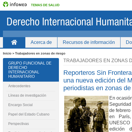
TEMAS DE SALUD
Acerca de
Recursos de información
Do
Inicio
Inicio > Trabajadores en zonas de riesgo
TRABAJADORES EN ZONAS D
GRUPO FUNCIONAL DE
DERECHO
Reporteros Sin Fronter
INTERNACIONAL
HUMANITARIO
una nueva edición del 
Antecedentes
periodistas en zonas de
Líneas de investigación
En ocasión
Seguridad 
Encargo Social
de febrero
Papel del Estado Cubano
en París,
UNESCO pu
Perspectivas
edición 