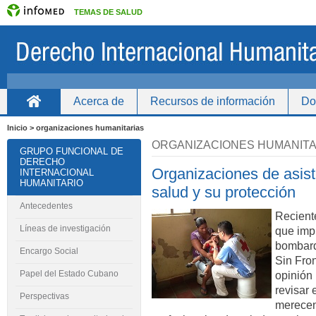
TEMAS DE SALUD
Acerca de
Recursos de información
Do
Inicio
Inicio > organizaciones humanitarias
ORGANIZACIONES HUMANITA
GRUPO FUNCIONAL DE
DERECHO
Organizaciones de asist
INTERNACIONAL
HUMANITARIO
salud y su protección
Antecedentes
Recient
Líneas de investigación
que imp
bombard
Encargo Social
Sin Fron
Papel del Estado Cubano
opinión 
revisar 
Perspectivas
merecen