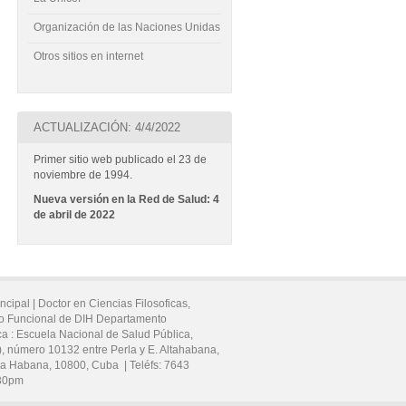
Organización de las Naciones Unidas
Otros sitios en internet
ACTUALIZACIÓN: 4/4/2022
Primer sitio web publicado el 23 de
noviembre de 1994.
Nueva versión en la Red de Salud: 4
de abril de 2022
incipal |
Doctor en Ciencias Filosoficas,
po Funcional de DIH Departamento
ca :
Escuela Nacional de Salud Pública,
), número 10132 entre Perla y E. Altahabana,
a Habana,
10800,
Cuba
|
Teléfs:
7643
:30pm