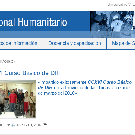
Universidad Virt
os de información
Docencia y capacitación
Mapa de Si
BÁSICO
 Curso Básico de DIH
«Impartido exitosamente
CCXVI Curso Básico
de DIH
en la Provincia de las Tunas en el mes
de marzo del 2016»
DO EN:
ABR 12TH, 2016
.