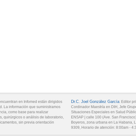
Dr.C.
Joel
González García
encuentran en Infomed están dirigidos
:
Editor pr
d. La información que suministramos
Cordinador Maestría en DIH, Jefe Gru
ncia, como base para realizar
Situaciones Especiales en Salud Públi
, quirúrgicos o análisis de laboratorio,
ENSAP |
calle 100 (Ave. San Francisco
icamentos, sin previa orientación
Boyeros, zona urbana en La Habana,
L
9309
,
Horario de atención:
8:00am - 4