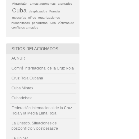
Afganistán
armas autónomas
atentados
Cuba
desplazados
Francia
maestrías
niños
organizaciones
humanitarias
periodistas
Siria
víctimas de
conflictos armados
SITIOS RELACIONADOS
ACNUR
Comité Internacional de la Cruz Roja
Cruz Roja Cubana
Cuba Minrex
Cubadebate
Federación Internacional de la Cruz
Roja y la Media Luna Roja
La Unesco. Situaciones de
postconflicto y postdesastre
La Unicef