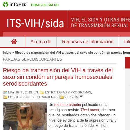
TEMAS DE SALUD
Acerca de
Recursos de información
In
Home
Inicio > Riesgo de transmisión del VIH a través del sexo sin condón en parejas h
PAREJAS SERODISCORDANTES
Riesgo de transmisión del VIH a través del
sexo sin condón en parejas homosexuales
serodiscordantes
MAY 16TH, 2019
. EN:
ESTRATEGIAS Y PROGRAMAS
,
PUBLICACIONES EXTRANJERAS
,
VIH/SIDA
.
Un
reciente estudio
publicado en la
prestigiosa revista
The Lancet
, destaca
que los resultados obtenidos ofrecen un
nivel de evidencia de la supresión viral y
el riesgo de transmisión del VIH en