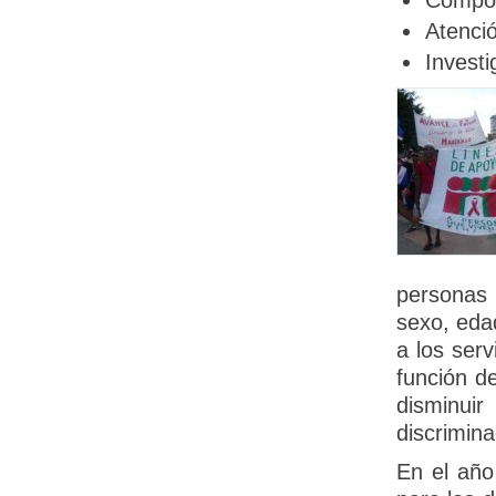
Compon
Atenci
Investi
personas 
sexo, eda
a los ser
función d
disminui
discrimina
En el año