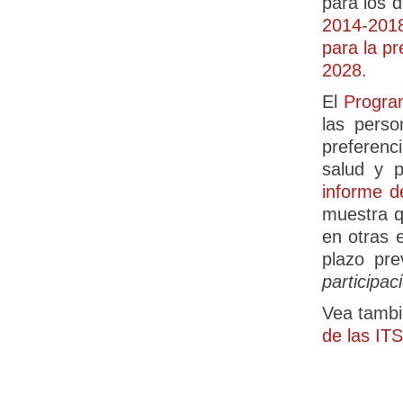
para los d
2014-201
para la pr
2028
.
El
Progra
las perso
preferenc
salud y p
informe d
muestra q
en otras 
plazo pre
participac
Vea tamb
de las ITS