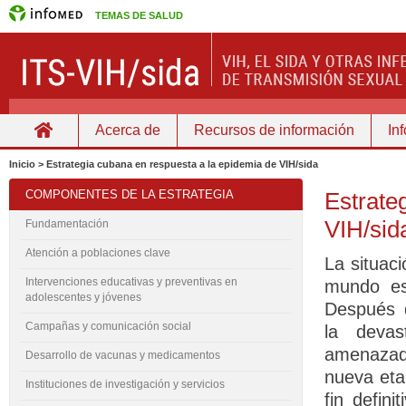
TEMAS DE SALUD
Acerca de
Recursos de información
In
Home
Inicio > Estrategia cubana en respuesta a la epidemia de VIH/sida
COMPONENTES DE LA ESTRATEGIA
Estrate
VIH/sid
Fundamentación
Atención a poblaciones clave
La situaci
Intervenciones educativas y preventivas en
mundo es
adolescentes y jóvenes
Después 
Campañas y comunicación social
la devas
amenazada
Desarrollo de vacunas y medicamentos
nueva etap
Instituciones de investigación y servicios
fin defin