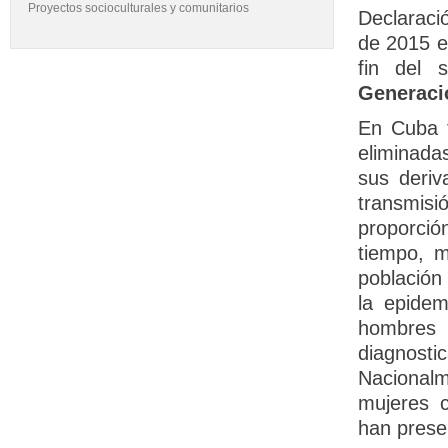
Proyectos socioculturales y comunitarios
Declaraci
de 2015 es
fin del 
Generacio
En Cuba 
eliminada
sus deriv
transmis
proporció
tiempo, m
población
la epide
hombres
diagnost
Nacionalm
mujeres 
han prese