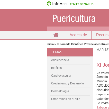
TEMAS DE SALUD
Acerca de
Recurs
Inicio
Docencia
Inicio > XI Jornada Científica Provincial contra 
MAR 1S
TEMAS
Adolescencia
XI Jo
Bioética
La expos
Cardiovascular
Jornada 
Mundial
Crecimiento y Desarrollo
ADOLEC
discutid
Dermatología
organiza
extender
Otros temas en el sitio
Le invit
Tabaqui