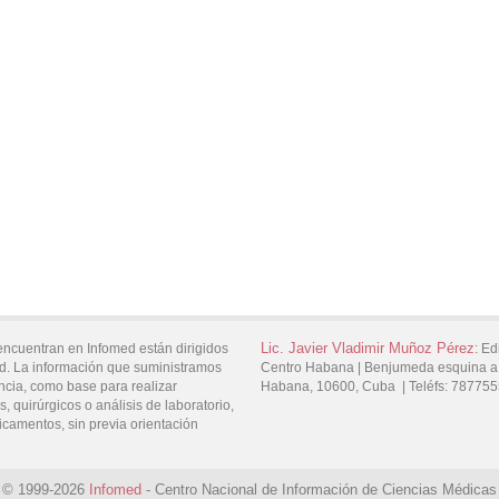
Lic.
Javier Vladimir
Muñoz Pérez
encuentran en Infomed están dirigidos
:
Edi
d. La información que suministramos
Centro Habana |
Benjumeda esquina a
ncia, como base para realizar
Habana,
10600,
Cuba
|
Teléfs:
787755
, quirúrgicos o análisis de laboratorio,
icamentos, sin previa orientación
© 1999-2026
Infomed
- Centro Nacional de Información de Ciencias Médicas