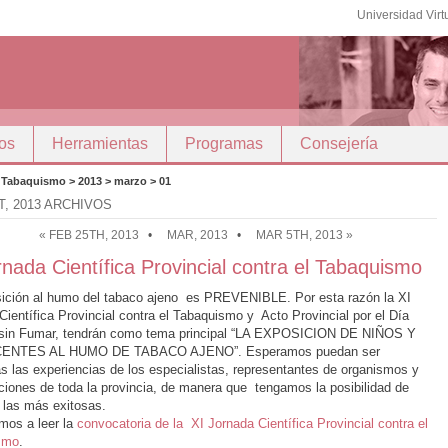
Universidad Virt
os
Herramientas
Programas
Consejería
el Tabaquismo > 2013 > marzo > 01
T, 2013 ARCHIVOS
« FEB 25TH, 2013
•
MAR, 2013
•
MAR 5TH, 2013 »
rnada Científica Provincial contra el Tabaquismo
ición al humo del tabaco ajeno es PREVENIBLE. Por esta razón la XI
Científica Provincial contra el Tabaquismo y Acto Provincial por el Día
 sin Fumar, tendrán como tema principal “LA EXPOSICION DE NIÑOS Y
ENTES AL HUMO DE TABACO AJENO”. Esperamos puedan ser
as las experiencias de los especialistas, representantes de organismos y
ciones de toda la provincia, de manera que tengamos la posibilidad de
 las más exitosas.
amos a leer la
convocatoria de la XI Jornada Científica Provincial contra el
smo
.