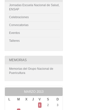
Jornadas Escuela Nacional de Salud,
ENSAP
Celebraciones
Convocatorias
Eventos
Talleres
MEMORIAS
Memorias del Grupo Nacional de
Puericultura
MARZO 2013
L
M
X
J
V
S
D
1
2
3