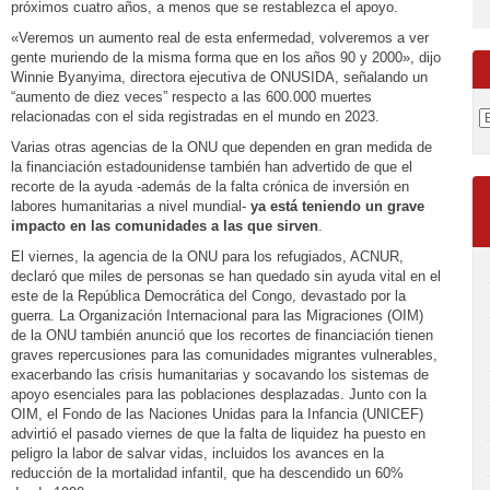
próximos cuatro años, a menos que se restablezca el apoyo.
«Veremos un aumento real de esta enfermedad, volveremos a ver
gente muriendo de la misma forma que en los años 90 y 2000», dijo
Winnie Byanyima, directora ejecutiva de ONUSIDA, señalando un
“aumento de diez veces” respecto a las 600.000 muertes
relacionadas con el sida registradas en el mundo en 2023.
Varias otras agencias de la ONU que dependen en gran medida de
la financiación estadounidense también han advertido de que el
recorte de la ayuda -además de la falta crónica de inversión en
labores humanitarias a nivel mundial-
ya está teniendo un grave
impacto en las comunidades a las que sirven
.
El viernes, la agencia de la ONU para los refugiados, ACNUR,
declaró que miles de personas se han quedado sin ayuda vital en el
este de la República Democrática del Congo, devastado por la
guerra. La Organización Internacional para las Migraciones (OIM)
de la ONU también anunció que los recortes de financiación tienen
graves repercusiones para las comunidades migrantes vulnerables,
exacerbando las crisis humanitarias y socavando los sistemas de
apoyo esenciales para las poblaciones desplazadas. Junto con la
OIM, el Fondo de las Naciones Unidas para la Infancia (UNICEF)
advirtió el pasado viernes de que la falta de liquidez ha puesto en
peligro la labor de salvar vidas, incluidos los avances en la
reducción de la mortalidad infantil, que ha descendido un 60%