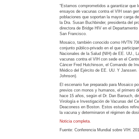
“Estamos comprometidos a garantizar que lo
ensayos de vacunas contra el VIH sean gene
poblaciones que soportan la mayor carga de 
la Dra. Susan Buchbinder, presidenta del pr
directora de Bridge HIV en el Departamento
San Francisco.
Mosaico, también conocido como HVTN 706
conjunto público-privado en el que participan
Nacionales de la Salud (NIH) de EE. UU., 
vacunas contra el VIH con sede en el Centro
Cáncer Fred Hutchinson, el Comando de Inve
Médico del Ejército de EE. UU. Y Janssen.
Johnson).
El escenario fue preparado para Mosaico po
previos con monos y humanos, el primero 
hace 15 años, según el Dr. Dan Barouch, dir
Virología e Investigación de Vacunas del Ce
Deaconess en Boston.
Estos estudios refin
la vacuna y determinaron el régimen de dosi
Noticia completa.
Fuente: Conferencia Mundial sobre VIH. 20