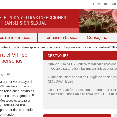
Universidad Virt
os de información
Información básica
Consejería
e probará con hombres gays y personas trans. > La prometedora vacuna contra el VIH
ra el VIH se
DESTAQUES
 personas
Nuevo curso de OPS busca fortalecer capacidade
inyectable para reducir las nuevas infecciones p
ITOR
.
I Simposio Internacional de Cirugía en paciente
ará un nuevo ensayo de
CIRUGIAVIH2026
VIH en fase III para
Taller: Evaluación de resultados, seguridad e inf
en relaciones sexuales
mayor ambulatoria en pacientes con VIH/Result
rsonas transgénero.
El
Mosaico, evaluará el
o vacunas de una
ara brindar protección
 el mundo.