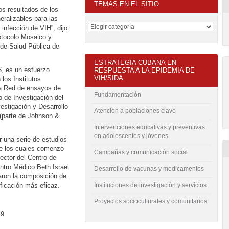
TEMAS EN EL SITIO
s resultados de los
ralizables para las
infección de VIH”, dijo
otocolo Mosaico y
 de Salud Pública de
ESTRATEGIA CUBANA EN
, es un esfuerzo
RESPUESTA A LA EPIDEMIA DE
VIH/SIDA
 los Institutos
La Red de ensayos de
Fundamentación
 de Investigación del
stigación y Desarrollo
Atención a poblaciones clave
 (parte de Johnson &
Intervenciones educativas y preventivas
en adolescentes y jóvenes
r una serie de estudios
de los cuales comenzó
Campañas y comunicación social
ector del Centro de
ntro Médico Beth Israel
Desarrollo de vacunas y medicamentos
aron la composición de
ficación más eficaz.
Instituciones de investigación y servicios
Proyectos socioculturales y comunitarios
19