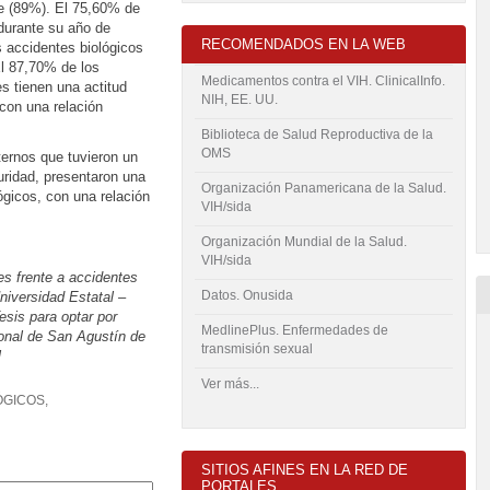
e (89%). El 75,60% de
 durante su año de
RECOMENDADOS EN LA WEB
os accidentes biológicos
l 87,70% de los
Medicamentos contra el VIH. ClinicalInfo.
s tienen una actitud
NIH, EE. UU.
 con una relación
Biblioteca de Salud Reproductiva de la
OMS
ternos que tuvieron un
uridad, presentaron una
Organización Panamericana de la Salud.
lógicos, con una relación
VIH/sida
Organización Mundial de la Salud.
VIH/sida
es frente a accidentes
Datos. Onusida
niversidad Estatal –
sis para optar por
MedlinePlus. Enfermedades de
onal de San Agustín de
transmisión sexual
l
Ver más...
ÓGICOS
,
SITIOS AFINES EN LA RED DE
PORTALES