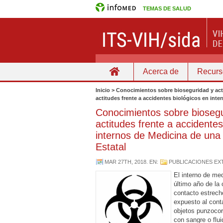
TEMAS DE SALUD
Acerca de
Recurs
Home
Inicio > Conocimientos sobre bioseguridad y act
actitudes frente a accidentes biológicos en inte
Conocimientos sobre biosegu
actitudes frente a accidentes
internos de Medicina de una
Estatal
MAR 27TH, 2018
. EN:
PUBLICACIONES EX
El interno de me
último año de la 
contacto estrech
expuesto al cont
objetos punzoco
con sangre o flui