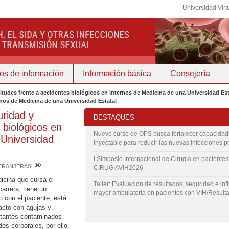
Universidad Virt
os de información
Información básica
Consejería
itudes frente a accidentes biológicos en internos de Medicina de una Universidad E
rnos de Medicina de una Universidad Estatal
ridad y
DESTAQUES
 biológicos en
Nuevo curso de OPS busca fortalecer capacidade
 Universidad
inyectable para reducir las nuevas infecciones p
I Simposio Internacional de Cirugía en paciente
TRANJERAS
.
CIRUGIAVIH2026
dicina que cursa el
Taller: Evaluación de resultados, seguridad e inf
carrera, tiene un
mayor ambulatoria en pacientes con VIH/Result
o con el paciente, está
acto con agujas y
rtantes contaminados
dos corporales, por ello