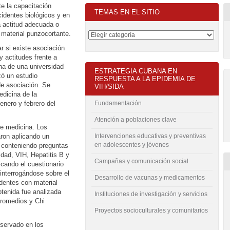
e la capacitación
TEMAS EN EL SITIO
cidentes biológicos y en
 actitud adecuada o
y material punzocortante.
ar si existe asociación
y actitudes frente a
na de una universidad
ESTRATEGIA CUBANA EN
zó un estudio
RESPUESTA A LA EPIDEMIA DE
de asociación. Se
VIH/SIDA
edicina de la
enero y febrero del
Fundamentación
Atención a poblaciones clave
de medicina. Los
ron aplicando un
Intervenciones educativas y preventivas
en adolescentes y jóvenes
, conteniendo preguntas
dad, VIH, Hepatitis B y
Campañas y comunicación social
icando el cuestionario
 interrogándose sobre el
Desarrollo de vacunas y medicamentos
identes con material
btenida fue analizada
Instituciones de investigación y servicios
promedios y Chi
Proyectos socioculturales y comunitarios
bservado en los