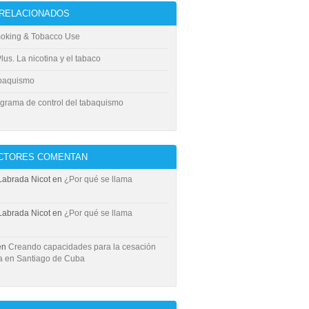
 RELACIONADOS
oking & Tobacco Use
us. La nicotina y el tabaco
baquismo
grama de control del tabaquismo
ECTORES COMENTAN
Labrada Nicot
en
¿Por qué se llama
Labrada Nicot
en
¿Por qué se llama
en
Creando capacidades para la cesación
a en Santiago de Cuba