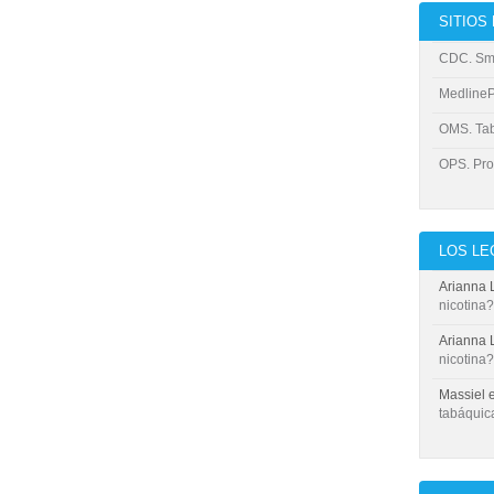
SITIOS
CDC. Sm
MedlinePl
OMS. Ta
OPS. Pro
LOS L
Arianna 
nicotina?
Arianna 
nicotina?
Massiel
tabáquic