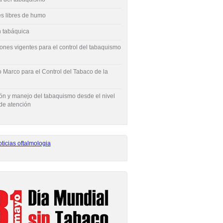
s libres de humo
 tabáquica
ones vigentes para el control del tabaquismo
 Marco para el Control del Tabaco de la
ón y manejo del tabaquismo desde el nivel
de atención