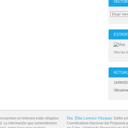
HISTOR
ESTADÍ
Vea las e
ACTUAL
16/08/20
Oficialm
Dra.
Elba
Lorenzo Vázquez
encuentran en Infomed están dirigidos
:
Editor pr
d. La información que suministramos
Coordinadora Nacional del Programa p