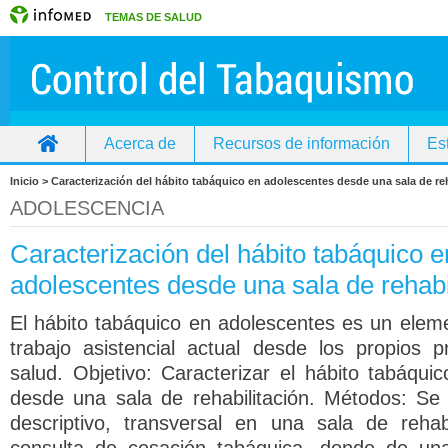
TEMAS DE SALUD
Acerca de
Recursos de información
Es
Inicio
Inicio > Caracterización del hábito tabáquico en adolescentes desde una sala de re
ADOLESCENCIA
Caracterización del hábito tabáquico e
adolescentes desde una sala de rehabi
El hábito tabáquico en adolescentes es un eleme
trabajo asistencial actual desde los propios p
salud. Objetivo: Caracterizar el hábito tabáqui
desde una sala de rehabilitación. Métodos: Se 
descriptivo, transversal en una sala de rehab