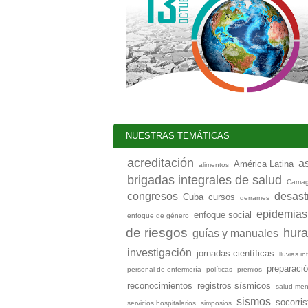
NUESTRAS TEMÁTICAS
acreditación
a
América Latina
alimentos
brigadas integrales de salud
Cama
congresos
desast
Cuba
cursos
derrames
epidemias
enfoque social
enfoque de género
de riesgos
hur
guías y manuales
investigación
jornadas científicas
lluvias i
preparaci
personal de enfermería
políticas
premios
reconocimientos
registros sísmicos
salud men
sismos
socorris
servicios hospitalarios
simposios