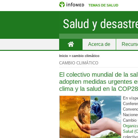
TEMAS DE SALUD
Acerca de
Recurs
Inicio
Inicio > cambio climático
CAMBIO CLIMÁTICO
El colectivo mundial de la sa
adopten medidas urgentes en
clima y la salud en la COP28
En víspe
Conferen
Convenc
Nacione
Cambio 
Organiza
Salud (
colectiv