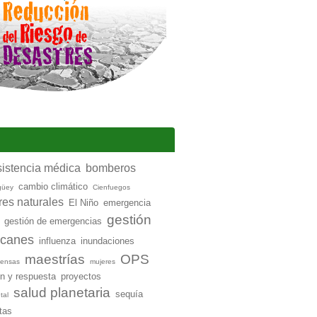
sistencia médica
bomberos
cambio climático
güey
Cienfuegos
res naturales
El Niño
emergencia
gestión
gestión de emergencias
acanes
influenza
inundaciones
maestrías
OPS
ntensas
mujeres
ón y respuesta
proyectos
salud planetaria
sequía
tal
tas