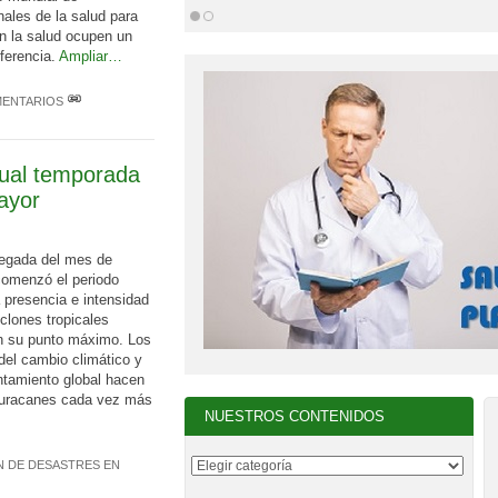
nales de la salud para
en la salud ocupen un
nferencia.
Ampliar…
MENTARIOS
ual temporada
ayor
legada del mes de
comenzó el periodo
 presencia e intensidad
iclones tropicales
n su punto máximo. Los
del cambio climático y
ntamiento global hacen
huracanes cada vez más
NUESTROS CONTENIDOS
N DE DESASTRES EN