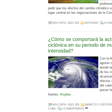
profesio
pedir que los efectos del cambio climático 
lugar central en las negociaciones de la Co
NOV 29TH, 2023
. EN:
NOTICIAS
.
0 CO
¿Cómo se comportará la act
ciclónica en su periodo de m
intensidad?
Con la l
agosto 
donde la
de los c
alcanza
efectos 
del cale
prever 
fuertes.
Ampliar…
AGO 29TH, 2023
. EN:
IMPACTO Y GESTIÓ
CUBA
.
0 COMENTARIOS