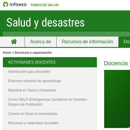
TEMAS DE SALUD
Acerca de
Recursos de información
Do
Inicio
Inicio > Docencia y capacitación
ACTIVIDADES DOCENTES
Docencia 
Información para docentes
Entornos virtuales de aprendizaje
Maestría en Salud y Desastres
Curso HELP (Emergencias Sanitarias en Grandes
Grupos de Población)
Cursos en línea recomendados
Recursos y materiales docentes