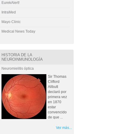
EurekAlert!
IntraMed
Mayo Clinic
Medical News Today
HISTORIA DE LA
NEUROINMUNOLOGÍA
Neuromielitis óptica
Sir Thomas
Clifford
Allbutt
declaró por
primera vez
en 1870
estar
convencido
de que ...
Ver más...