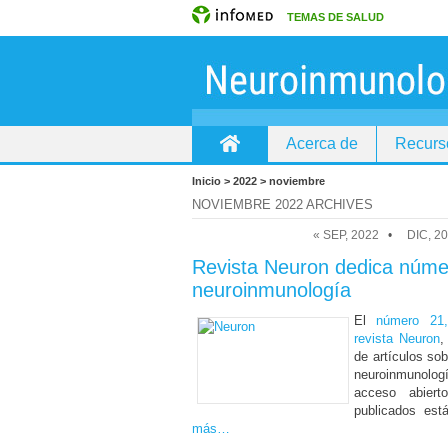
TEMAS DE SALUD
Acerca de
Recurs
Inicio
Inicio > 2022 > noviembre
NOVIEMBRE 2022 ARCHIVES
« SEP, 2022
•
DIC, 20
Revista Neuron dedica núme
neuroinmunología
El
número 21
revista Neuron
,
de artículos so
neuroinmunol
acceso abiert
publicados est
más…