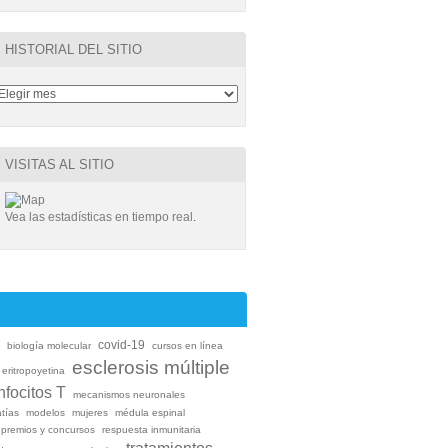
HISTORIAL DEL SITIO
VISITAS AL SITIO
Vea las estadísticas en tiempo real
.
covid-19
e
biología molecular
cursos en línea
esclerosis múltiple
eritropoyetina
infocitos T
mecanismos neuronales
atías
modelos
mujeres
médula espinal
premios y concursos
respuesta inmunitaria