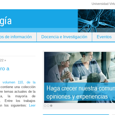
Universidad Virt
os de información
Docencia e Investigación
Eventos
22 »
ro a
, volumen 110, de la
 contiene una colección
bre temas actuales de la
ogía, la mayoría de
o. Entre los trabajos
án los siguientes:
Leer