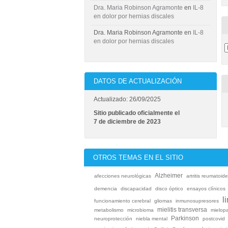
Dra. Maria Robinson Agramonte
en
IL-8
en dolor por hernias discales
Dra. Maria Robinson Agramonte
en
IL-8
en dolor por hernias discales
DATOS DE ACTUALIZACIÓN
Actualizado: 26/09/2025
Sitio publicado oficialmente el
7 de diciembre de 2023
OTROS TEMAS EN EL SITIO
Alzheimer
afecciones neurológicas
artritis reumatoid
demencia
discapacidad
disco óptico
ensayos clínicos
l
funcionamiento cerebral
gliomas
inmunosupresores
mielitis transversa
metabolismo
microbioma
mielop
Parkinson
neuroprotección
niebla mental
postcovid