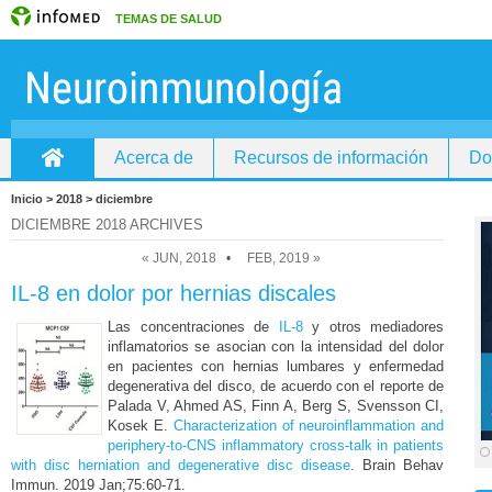
TEMAS DE SALUD
Acerca de
Recursos de información
Do
Inicio
Inicio > 2018 > diciembre
DICIEMBRE 2018 ARCHIVES
« JUN, 2018
•
FEB, 2019 »
IL-8 en dolor por hernias discales
Las concentraciones de
IL-8
y otros mediadores
inflamatorios se asocian con la intensidad del dolor
en pacientes con hernias lumbares y enfermedad
degenerativa del disco, de acuerdo con el reporte de
Palada V, Ahmed AS, Finn A, Berg S, Svensson CI,
Kosek E.
Characterization of neuroinflammation and
periphery-to-CNS inflammatory cross-talk in patients
with disc herniation and degenerative disc disease
. Brain Behav
Immun. 2019 Jan;75:60-71.