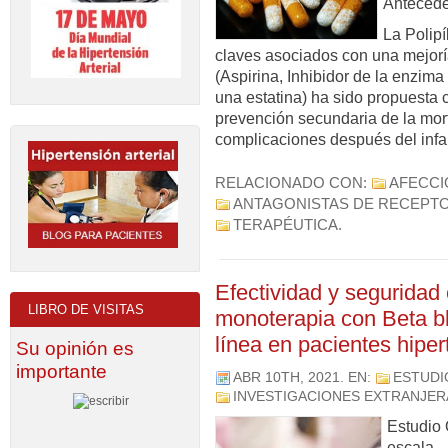
Antecede
La Polip
claves asociados con una mejoría
(Aspirina, Inhibidor de la enzim
una estatina) ha sido propuesta
prevención secundaria de la mort
complicaciones después del infa
RELACIONADO CON:
AFECCI
ANTAGONISTAS DE RECEPTO
TERAPÉUTICA
.
Efectividad y seguridad
LIBRO DE VISITAS
monoterapia con Beta b
línea en pacientes hipe
Su opinión es
importante
ABR 10TH, 2021
. EN:
ESTUDI
INVESTIGACIONES EXTRANJER
Estudio 
escala.