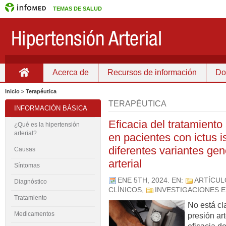
TEMAS DE SALUD
Acerca de
Recursos de información
Do
Inicio
Inicio > Terapéutica
TERAPÉUTICA
INFORMACIÓN BÁSICA
Eficacia del tratamiento
¿Qué es la hipertensión
arterial?
en pacientes con ictus 
diferentes variantes gen
Causas
arterial
Síntomas
ENE 5TH, 2024
. EN:
ARTÍCU
Diagnóstico
CLÍNICOS
,
INVESTIGACIONES 
Tratamiento
No está cla
Medicamentos
presión art