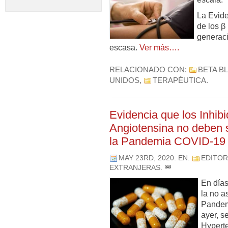
La Evide
de los β
generaci
escasa.
Ver más….
RELACIONADO CON:
BETA B
UNIDOS
,
TERAPÉUTICA
.
Evidencia que los Inhib
Angiotensina no deben 
la Pandemia COVID-19
MAY 23RD, 2020
. EN:
EDITOR
EXTRANJERAS
.
En días
la no a
Pandem
ayer, s
Hyperte