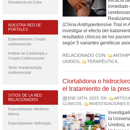
eficacia de
Prevalencia en Cuba
inmediato 
cerebrovas
Realizamos
(
China Antihypertensive Trial in 
NUESTRA RED DE
PORTALES
investigar el efecto del tratamien
resultados clínicos de los pacie
Especialidades: Cirugía
según 5 variantes genéticas aso
cardiovascular
Instituto de Cardiología y
RELACIONADO CON:
ANTIHI
Cirugía Cardiovascular
UNIDOS
,
TERAPÉUTICA
.
Tema: Anestesiología
cardiovascular
Clortalidona o hidroclor
el tratamiento de la pres
SITIOS DE LA RED
ENE 18TH, 2023
. EN:
ARTÍC
RELACIONADOS
CLÍNICOS
,
INVESTIGACIONES 
Especialidades: Medicina
Investigad
Interna
la Univers
Especialidades: Nefrología
Unidos), e