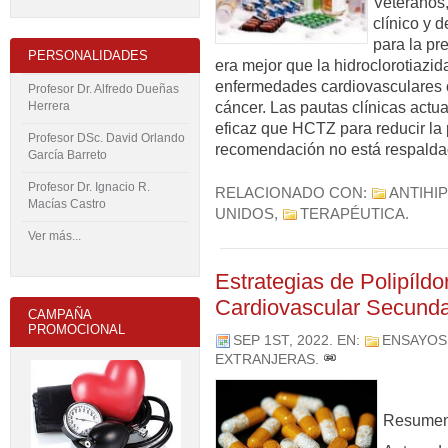
Veteranos,
clínico y 
para la pr
PERSONALIDADES
era mejor que la hidroclorotiazi
enfermedades cardiovasculares o
Profesor Dr. Alfredo Dueñas
Herrera
cáncer. Las pautas clínicas act
eficaz que HCTZ para reducir la p
Profesor DSc. David Orlando
recomendación no está respaldad
García Barreto
Profesor Dr. Ignacio R.
RELACIONADO CON:
ANTIHI
Macías Castro
UNIDOS
,
TERAPÉUTICA
.
Ver más...
Estrategias de Polipíldo
Cardiovascular Secunda
CAMPAÑA
PROMOCIONAL
SEP 1ST, 2022
. EN:
ENSAYOS
EXTRANJERAS
.
Resume