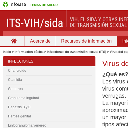
TEMAS DE SALUD
Acerca de
Recursos de información
In
Home
Inicio > Información básica > Infecciones de transmisión sexual (ITS) > Virus del
INFECCIONES
Virus d
Chancroide
¿Qué es
Clamidia
Los virus
virus com
Gonorrea
verrugas.
Granuloma inguinal
La mayorí
Hepatitis B y C
aproximad
un mayor 
Herpes genital
tipos afec
Linfogranuloma venéreo