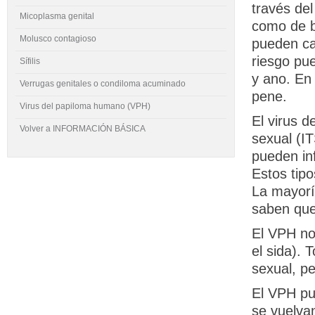
través del
Micoplasma genital
como de b
Molusco contagioso
pueden ca
riesgo pue
Sífilis
y ano. En
Verrugas genitales o condiloma acuminado
pene.
Virus del papiloma humano (VPH)
El virus d
Volver a INFORMACIÓN BÁSICA
sexual (I
pueden inf
Estos tip
La mayoría
saben que
El VPH no 
el sida). 
sexual, p
El VPH pue
se vuelva