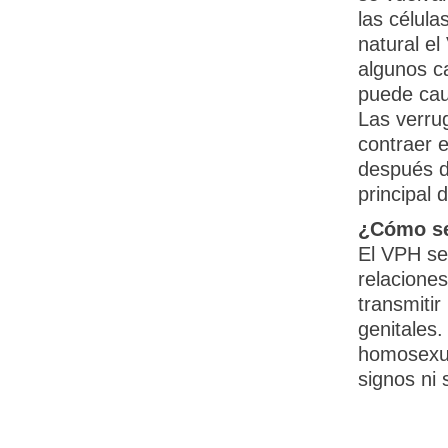
las célul
natural el
algunos ca
puede cau
Las verru
contraer 
después d
principal 
¿Cómo se
El VPH se
relacione
transmitir
genitales.
homosexua
signos ni