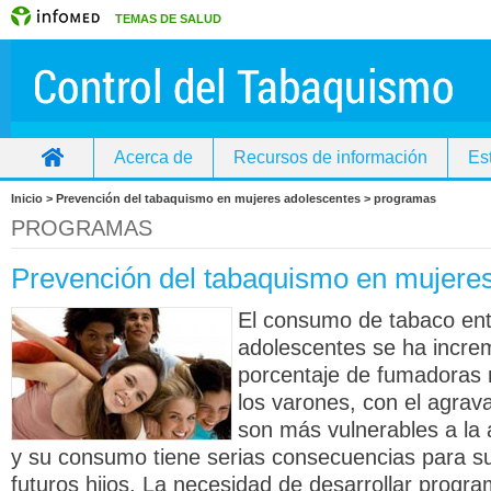
TEMAS DE SALUD
Acerca de
Recursos de información
Es
Inicio
Inicio > Prevención del tabaquismo en mujeres adolescentes > programas
PROGRAMAS
Prevención del tabaquismo en mujere
El consumo de tabaco ent
adolescentes se ha incre
porcentaje de fumadoras m
los varones, con el agrav
son más vulnerables a la 
y su consumo tiene serias consecuencias para su
futuros hijos. La necesidad de desarrollar prog