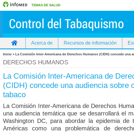
TEMAS DE SALUD
Acerca de
Recursos de información
Es
Inicio
Inicio > La Comisión Inter-Americana de Derechos Humanos (CIDH) concede una a
DERECHOS HUMANOS
La Comisión Inter-Americana de Der
(CIDH) concede una audiencia sobre c
tabaco
La Comisión Inter-Americana de Derechos Huma
una audiencia temática que se desarrollará el m
Washington DC, para abordar la epidemia de 
Américas como una problemática de derec