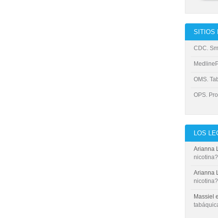
SITIOS
CDC. Sm
MedlinePl
OMS. Ta
OPS. Pro
LOS L
Arianna 
nicotina?
Arianna 
nicotina?
Massiel
tabáquic