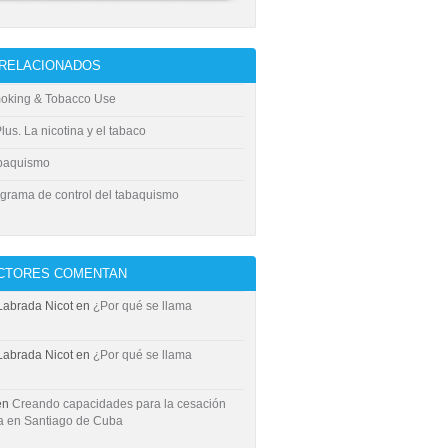
 RELACIONADOS
oking & Tobacco Use
us. La nicotina y el tabaco
baquismo
grama de control del tabaquismo
ECTORES COMENTAN
Labrada Nicot
en
¿Por qué se llama
Labrada Nicot
en
¿Por qué se llama
en
Creando capacidades para la cesación
a en Santiago de Cuba