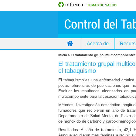
TEMAS DE SALUD
Acerca de
Recurs
Inicio
Inicio > El tratamiento grupal multicomponente
El tratamiento grupal multi
el tabaquismo
El tabaquismo es una enfermedad crónica p
pocas referencias de publicaciones que mid
Evaluar los resultados alcanzados en pac
multicomponente para la cesación tabáquica
Métodos: Investigación descriptiva longitud
fumadores que recibieron un año de trata
Departamento de Salud Mental de Plaza de 
de monóxido de carbono y carboxihemoglob
Resultados: Al año de tratamiento, 42,1
Aunque acudieron más féminas a recibir ay