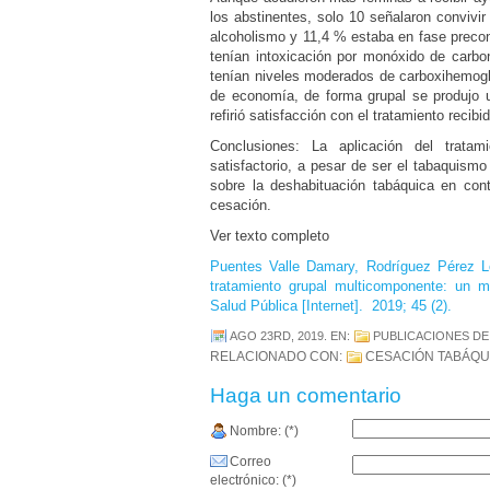
los abstinentes, solo 10 señalaron convivi
alcoholismo y 11,4 % estaba en fase preco
tenían intoxicación por monóxido de carb
tenían niveles moderados de carboxihemoglo
de economía, de forma grupal se produjo u
refirió satisfacción con el tratamiento reci
Conclusiones: La aplicación del trata
satisfactorio, a pesar de ser el tabaquismo 
sobre la deshabituación tabáquica en cont
cesación.
Ver texto completo
Puentes Valle Damary, Rodríguez Pérez Lo
tratamiento grupal multicomponente: un 
Salud Pública [Internet]. 2019; 45 (2).
AGO 23RD, 2019
. EN:
PUBLICACIONES D
RELACIONADO CON:
CESACIÓN TABÁQU
Haga un comentario
Nombre: (*)
Correo
electrónico: (*)