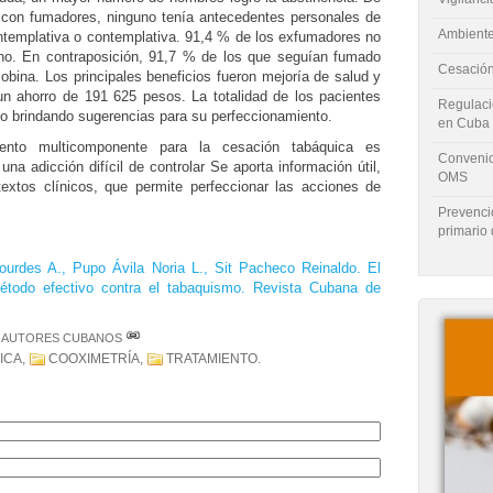
r con fumadores, ninguno tenía antecedentes personales de
Ambiente
ntemplativa o contemplativa. 91,4 % de los exfumadores no
ono. En contraposición, 91,7 % de los que seguían fumado
Cesación
bina. Los principales beneficios fueron mejoría de salud y
n ahorro de 191 625 pesos. La totalidad de los pacientes
Regulaci
bido brindando sugerencias para su perfeccionamiento.
en Cuba
miento multicomponente para la cesación tabáquica es
Convenio
una adicción difícil de controlar Se aporta información útil,
OMS
extos clínicos, que permite perfeccionar las acciones de
Prevenci
primario 
urdes A., Pupo Ávila Noria L., Sit Pacheco Reinaldo. El
método efectivo contra el tabaquismo. Revista Cubana de
E AUTORES CUBANOS
ICA
,
COOXIMETRÍA
,
TRATAMIENTO
.