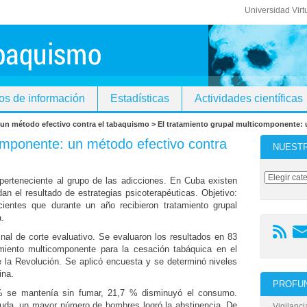
Universidad Virt
os de información
Estadísticas
Actividades científicas
: un método efectivo contra el tabaquismo > El tratamiento grupal multicomponente:
componente: un método efectivo contra
NUEST
erteneciente al grupo de las adicciones. En Cuba existen
an el resultado de estrategias psicoterapéuticas. Objetivo:
ientes que durante un año recibieron tratamiento grupal
.
inal de corte evaluativo. Se evaluaron los resultados en 83
miento multicomponente para la cesación tabáquica en el
la Revolución. Se aplicó encuesta y se determinó niveles
ina.
PROFUN
 % se mantenía sin fumar, 21,7 % disminuyó el consumo.
uda, un mayor número de hombres logró la abstinencia. De
Vigilanc