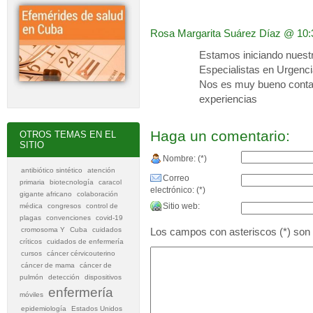
Rosa Margarita Suárez Díaz
@ 10:
Estamos iniciando nuest
Especialistas en Urgenci
Nos es muy bueno contar
experiencias
Haga un comentario:
OTROS TEMAS EN EL
SITIO
Nombre: (*)
antibiótico sintético
atención
Correo
primaria
biotecnología
caracol
electrónico: (*)
gigante africano
colaboración
Sitio web:
médica
congresos
control de
plagas
convenciones
covid-19
cromosoma Y
Cuba
cuidados
Los campos con asteriscos (*) son o
críticos
cuidados de enfermería
cursos
cáncer cérvicouterino
cáncer de mama
cáncer de
pulmón
detección
dispositivos
enfermería
móviles
epidemiología
Estados Unidos