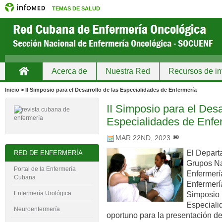
TEMAS DE SALUD
Acerca de
Nuestra Red
Recursos de in
Inicio
Inicio > II Simposio para el Desarrollo de las Especialidades de Enfermería
II Simposio para el Desa
Especialidades de Enfe
MAR 22ND, 2023
El Depart
RED DE ENFERMERÍA
Grupos Na
Portal de la Enfermería
Enfermerí
Cubana
Enfermería
Enfermería Urológica
Simposio p
Especiali
Neuroenfermería
oportuno para la presentación de