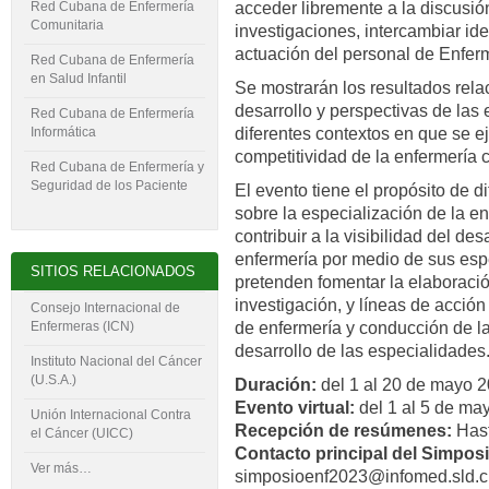
acceder libremente a la discusió
Red Cubana de Enfermería
Comunitaria
investigaciones, intercambiar id
actuación del personal de Enferm
Red Cubana de Enfermería
en Salud Infantil
Se mostrarán los resultados rela
desarrollo y perspectivas de las
Red Cubana de Enfermería
diferentes contextos en que se e
Informática
competitividad de la enfermería 
Red Cubana de Enfermería y
Seguridad de los Paciente
El evento tiene el propósito de d
sobre la especialización de la e
contribuir a la visibilidad del de
enfermería por medio de sus esp
SITIOS RELACIONADOS
pretenden fomentar la elaboraci
investigación, y líneas de acción
Consejo Internacional de
Enfermeras (ICN)
de enfermería y conducción de la
desarrollo de las especialidades
Instituto Nacional del Cáncer
(U.S.A.)
Duración:
del 1 al 20 de mayo 2
Evento virtual:
del 1 al 5 de ma
Unión Internacional Contra
Recepción de resúmenes:
Hast
el Cáncer (UICC)
Contacto principal del Simposi
Ver más…
simposioenf2023@infomed.sld.c