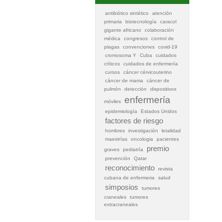
antibiótico sintético
atención
primaria
biotecnología
caracol
gigante africano
colaboración
médica
congresos
control de
plagas
convenciones
covid-19
cromosoma Y
Cuba
cuidados
críticos
cuidados de enfermería
cursos
cáncer cérvicouterino
cáncer de mama
cáncer de
pulmón
detección
dispositivos
enfermería
móviles
epidemiología
Estados Unidos
factores de riesgo
hombres
investigación
letalidad
maestrías
oncologia
pacientes
premio
graves
pediatría
prevención
Qatar
reconocimiento
revista
cubana de enfermeria
salud
simposios
tumores
craneales
tumores
extracraneales