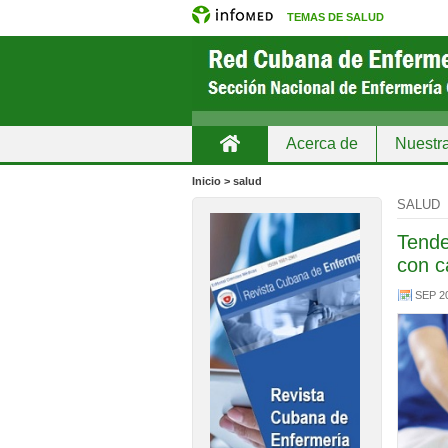
TEMAS DE SALUD
Acerca de
Nuestr
Inicio
Inicio > salud
SALUD
Tende
con c
SEP 2