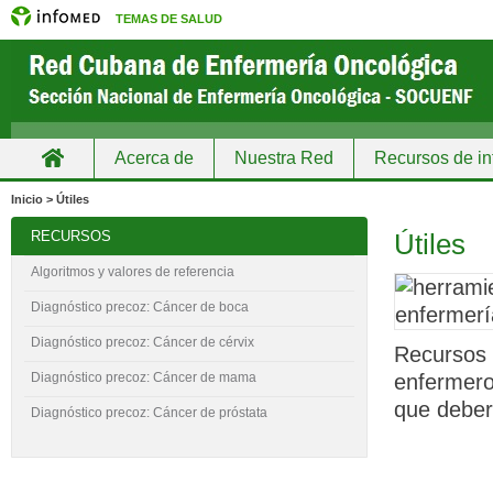
TEMAS DE SALUD
Acerca de
Nuestra Red
Recursos de in
Inicio
Inicio > Útiles
RECURSOS
Útiles
Algoritmos y valores de referencia
Diagnóstico precoz: Cáncer de boca
Diagnóstico precoz: Cáncer de cérvix
Recursos 
enfermeros
Diagnóstico precoz: Cáncer de mama
que deber
Diagnóstico precoz: Cáncer de próstata