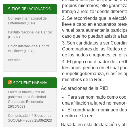
propios miembros; ello garantiza
SITIOS RELACIONADOS
trabajo a realizar desde diferent
Se recomienda que la elecció
Consejo Internacional de
Enfermeras (ICN)
lleve a cabo en encuentros prese
virtual para aumentar la partici
Instituto Nacional del Cáncer
caso que no puedan asistir a la
(U.S.A.)
Son candidatos a ser Coordin
Unión Internacional Contra
Coordinadores de las Redes de
el Cáncer (UICC)
de los nodos o regiones, en el 
Ver más…
El grupo coordinador de la R
tres años, período en el cual po
o repetir gobernanza, si así es 
miembros de la Red.
SOCUENF HABANA
Aclaraciones de la RIEI
Electa la nueva junta de
Para ser nominado como coor
gobierno de la Sociedad
Cubana de Enfermería
una afiliación a la red no menor
26/10/2023
El coordinador nominado deb
dentro de la red.
Comunicado # 4 Elecciones
SOCUENF 2023
25/09/2023
Basada en esta declaración y al 