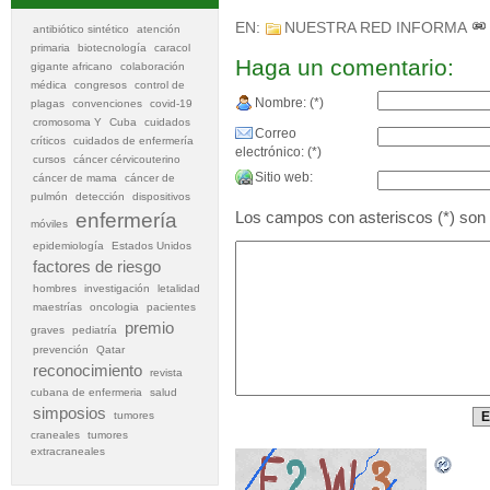
EN:
NUESTRA RED INFORMA
antibiótico sintético
atención
primaria
biotecnología
caracol
Haga un comentario:
gigante africano
colaboración
médica
congresos
control de
Nombre: (*)
plagas
convenciones
covid-19
cromosoma Y
Cuba
cuidados
Correo
críticos
cuidados de enfermería
electrónico: (*)
cursos
cáncer cérvicouterino
Sitio web:
cáncer de mama
cáncer de
pulmón
detección
dispositivos
Los campos con asteriscos (*) son o
enfermería
móviles
epidemiología
Estados Unidos
factores de riesgo
hombres
investigación
letalidad
maestrías
oncologia
pacientes
premio
graves
pediatría
prevención
Qatar
reconocimiento
revista
cubana de enfermeria
salud
simposios
tumores
craneales
tumores
extracraneales