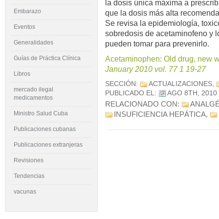
la dosis única máxima a prescrib
Embarazo
que la dosis más alta recomenda
Se revisa la epidemiología, toxic
Eventos
sobredosis de acetaminofeno y l
Generalidades
pueden tomar para prevenirlo.
Acetaminophen: Old drug, new 
Guías de Práctica Clínica
January 2010 vol. 77 1 19-27
Libros
SECCIÓN:
ACTUALIZACIONES
,
mercado ilegal
PUBLICADO EL:
AGO 8TH, 2010
medicamentos
RELACIONADO CON:
ANALGÉ
Ministro Salud Cuba
INSUFICIENCIA HEPÁTICA
,
Publicaciones cubanas
Publicaciones extranjeras
Revisiones
Tendencias
vacunas