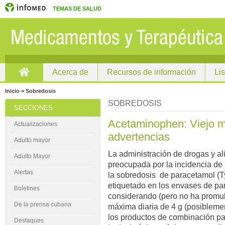
TEMAS DE SALUD
Acerca de
Recursos de información
Li
Inicio
Inicio > Sobredosis
SOBREDOSIS
SECCIONES
Acetaminophen: Viejo 
Actualizaciones
advertencias
Adulto mayor
La administración de drogas y a
Adulto Mayor
preocupada por la incidencia de 
Alertas
la sobredosis de paracetamol (T
etiquetado en los envases de pa
Boletines
considerando (pero no ha promul
De la prensa cubana
máxima diaria de 4 g (posiblemen
los productos de combinación pa
Destaques