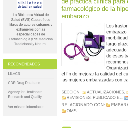
de práctica clínica para 
farmacológico de la hiper
embarazo
La Biblioteca Virtual de
Salud (BVS) Cuba ofrece
libros de autores cubanos y
Los trasto
extranjeros por las
embarazo 
especialidades de
morbilidad
Farmacología
y de
Medicina
largo plaz
Tradicional y Natural
adecuado e
de estos tr
recomendac
RECOMENDADOS
Organizac
el fin de mejorar la calidad del 
LILACS
las mujeres embarazadas con tra
CDR Drug Database
Agency for Healthcare
SECCIÓN:
ACTUALIZACIONES
,
Research and Quality
REVISIONES
. PUBLICADO EL:
RELACIONADO CON:
EMBAR
Ver más en Infoenlaces
OMS
.