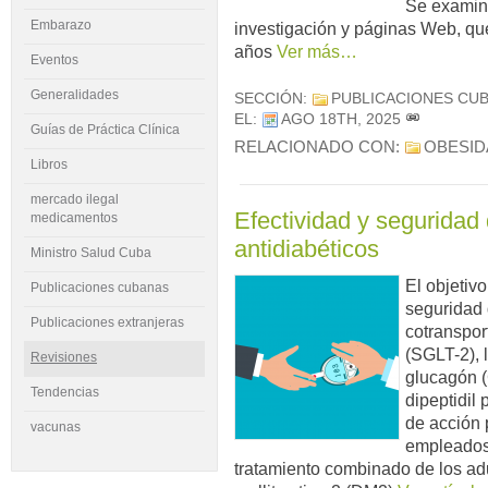
Se examina
Embarazo
investigación y páginas Web, qu
años
Ver más…
Eventos
Generalidades
SECCIÓN:
PUBLICACIONES CU
EL:
AGO 18TH, 2025
Guías de Práctica Clínica
RELACIONADO CON:
OBESID
Libros
mercado ilegal
Efectividad y seguridad
medicamentos
antidiabéticos
Ministro Salud Cuba
El objetivo
Publicaciones cubanas
seguridad 
Publicaciones extranjeras
cotranspor
(SGLT-2), l
Revisiones
glucagón (
Tendencias
dipeptidil 
de acción 
vacunas
empleados
tratamiento combinado de los ad