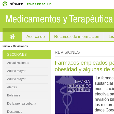
TEMAS DE SALUD
Acerca de
Recursos de información
Li
Inicio
Inicio > Revisiones
REVISIONES
SECCIONES
Fármacos empleados par
Actualizaciones
obesidad y algunas de s
Adulto mayor
La farmaco
Adulto Mayor
sustancial
Alertas
modificaci
efectiva p
Boletines
revisión bi
De la prensa cubana
los motore
datos Goo
Destaques