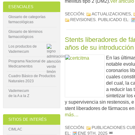
mellitus tipo 2 (DM2).
Ver artículo
ESENCIALES
SECCIÓN:
ACTUALIZACIONES
,
Glosario de categorías
REVISIONES
. PUBLICADO EL:
farmacológicas
Glosario de términos
farmacológicos
Stents liberadores de f
años de su introducción 
Los productos de
Vademecum
En las última
Programa Nacional de
notable evoluc
Medicamentos
coronarios li
Cuadro Básico de Productos
cuales constit
Naturales 2023
del cual, la 
a reducir las 
Vademecum
sintetizar lo
de la A a la Z
y supervivencia sin restenosis, e 
stent liberadores de fármacos e
más…
SITIOS DE INTERÉS
SECCIÓN:
PUBLICACIONES CU
CIMLAC
EL:
ENE 9TH, 2025