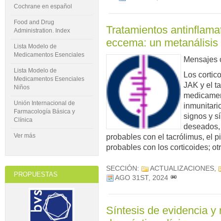
Cochrane en español
Food and Drug
Tratamientos antinflamat
Administration. Index
eccema: un metanálisis 
Lista Modelo de
Medicamentos Esenciales
Mensajes 
Lista Modelo de
Los cortico
Medicamentos Esenciales
JAK y el t
Niños
medicamen
Unión Internacional de
inmunitario
Farmacología Básica y
signos y s
Clínica
deseados, 
Ver más
probables con el tacrólimus, el 
probables con los corticoides; ot
SECCIÓN:
ACTUALIZACIONES
,
PROPUESTAS
AGO 31ST, 2024
Síntesis de evidencia y