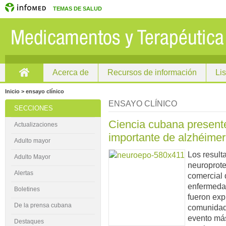
TEMAS DE SALUD
Acerca de
Recursos de información
Li
Inicio
Inicio > ensayo clínico
ENSAYO CLÍNICO
SECCIONES
Ciencia cubana present
Actualizaciones
importante de alzhéimer
Adulto mayor
Los result
Adulto Mayor
neuroprot
Alertas
comercial
enfermeda
Boletines
fueron exp
De la prensa cubana
comunidad 
evento más
Destaques