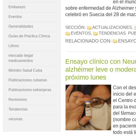
en el mund
Embarazo
sobre enfermedad de Alzheimer 
celebró en Suecia del 28 de marz
Eventos
Generalidades
SECCIÓN:
ACTUALIZACIONES
,
EVENTOS
,
TENDENCIAS
. PU
Guías de Práctica Clínica
RELACIONADO CON:
ENSAYO
Libros
mercado ilegal
Ensayo clínico con Ne
medicamentos
alzhéimer leve o moder
Ministro Salud Cuba
próximo lunes
Publicaciones cubanas
Con el desa
Publicaciones extranjeras
inicio del 
Revisiones
el Centro 
para la ev
Tendencias
del fármac
(nombre c
vacunas
en pacient
todo está 