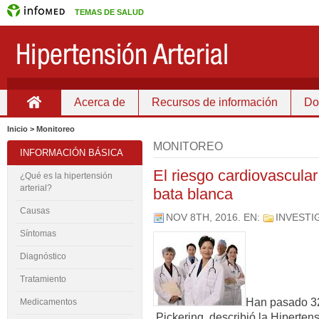
TEMAS DE SALUD
Acerca de
Recursos de información
Do
Inicio
Inicio > Monitoreo
MONITOREO
INFORMACIÓN BÁSICA
El riesgo cardiovascular
¿Qué es la hipertensión
arterial?
bata blanca
Causas
NOV 8TH, 2016
. EN:
INVESTI
Síntomas
Diagnóstico
Tratamiento
Han pasado 3
Medicamentos
Pickering describió la Hipertens