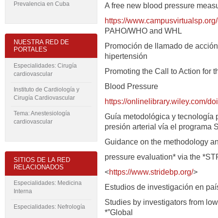
Prevalencia en Cuba
A free new blood pressure measur
https://www.campusvirtualsp.or
PAHO/WHO and WHL
NUESTRA RED DE
Promoción de llamado de acción p
PORTALES
hipertensión
Especialidades: Cirugía
Promoting the Call to Action for 
cardiovascular
Blood Pressure
Instituto de Cardiología y
Cirugía Cardiovascular
https://onlinelibrary.wiley.com/do
Tema: Anestesiología
Guía metodológica y tecnología p
cardiovascular
presión arterial vía el program
Guidance on the methodology and
pressure evaluation* via the *
SITIOS DE LA RED
RELACIONADOS
<
https://www.stridebp.org/
>
Especialidades: Medicina
Estudios de investigación en pa
Interna
Studies by investigators from lo
Especialidades: Nefrología
*”Global