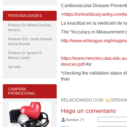
Cardiovascular Disease Preven
<
https://onlinelibrary.wiley.com
PERSONALIDADES
La exactitud en la medición de la 
Profesor Dr. Alfredo Dueñas
Herrera
The *Accuracy in Measurement o
Profesor DSc. David Orlando
http://www.whleague.org/images
García Barreto
Profesor Dr. Ignacio R.
Macías Castro
https://www.menzies.utas.edu.au
devices.pdf
>for
Ver más...
*checking the validation status o
than
CAMPAÑA
PROMOCIONAL
RELACIONADO CON:
ORGANI
Haga un comentario
Nombre: (*)