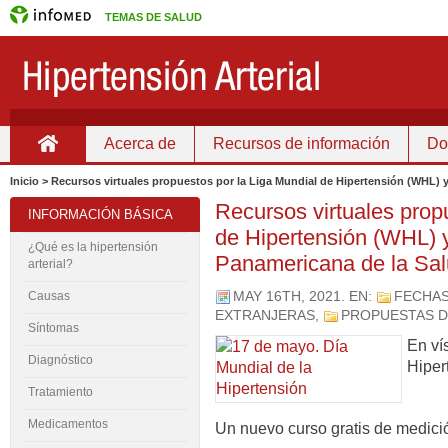
TEMAS DE SALUD
Acerca de
Recursos de información
Do
Inicio
Inicio > Recursos virtuales propuestos por la Liga Mundial de Hipertensión (WHL) 
Recursos virtuales prop
INFORMACIÓN BÁSICA
de Hipertensión (WHL) y
¿Qué es la hipertensión
Panamericana de la Sa
arterial?
MAY 16TH, 2021
. EN:
FECHAS
Causas
EXTRANJERAS
,
PROPUESTAS D
Síntomas
En ví
Diagnóstico
Hiper
Tratamiento
Medicamentos
Un nuevo curso gratis de medición