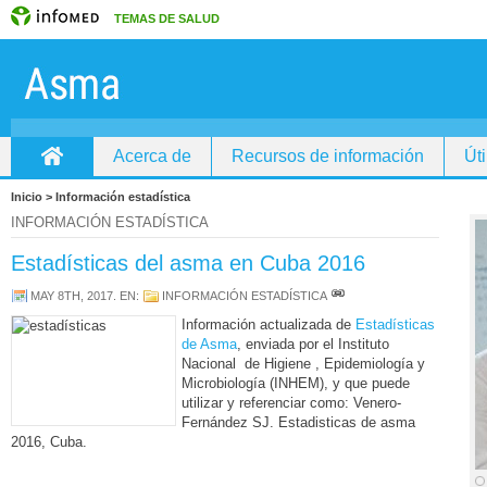
TEMAS DE SALUD
Acerca de
Recursos de información
Úti
Inicio
Inicio > Información estadística
INFORMACIÓN ESTADÍSTICA
Estadísticas del asma en Cuba 2016
MAY 8TH, 2017
. EN:
INFORMACIÓN ESTADÍSTICA
Información actualizada de
Estadísticas
de Asma
, enviada por el Instituto
Nacional de Higiene , Epidemiología y
Microbiología (INHEM), y que puede
utilizar y referenciar como: Venero-
Fernández SJ. Estadisticas de asma
2016, Cuba.