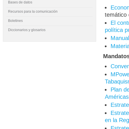
Bases de datos
Econom
Recursos para la comunicación
temático 
Boletines
El cont
política p
Diccionarios y glosarios
Manual 
Materia
Mandatos 
Conven
MPower
Tabaqui
Plan de
Américas
Estrate
Estrate
en la Re
Estrate