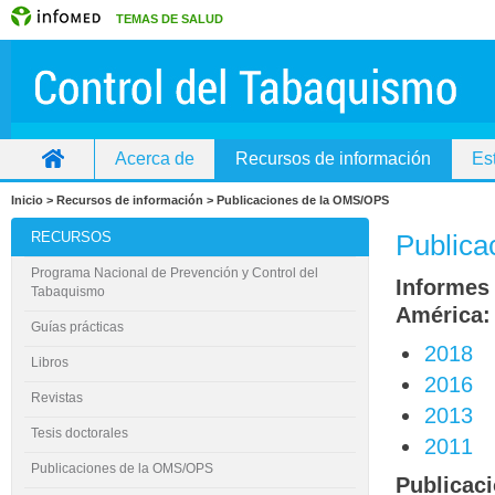
TEMAS DE SALUD
Acerca de
Recursos de información
Es
Inicio
Inicio > Recursos de información > Publicaciones de la OMS/OPS
RECURSOS
Publica
Programa Nacional de Prevención y Control del
Informes 
Tabaquismo
América:
Guías prácticas
2018
Libros
2016
Revistas
2013
Tesis doctorales
2011
Publicaciones de la OMS/OPS
Publicac