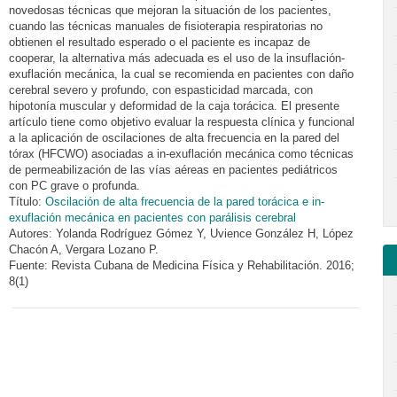
novedosas técnicas que mejoran la situación de los pacientes,
cuando las técnicas manuales de fisioterapia respiratorias no
obtienen el resultado esperado o el paciente es incapaz de
cooperar, la alternativa más adecuada es el uso de la insuflación-
exuflación mecánica, la cual se recomienda en pacientes con daño
cerebral severo y profundo, con espasticidad marcada, con
hipotonía muscular y deformidad de la caja torácica. El presente
artículo tiene como objetivo evaluar la respuesta clínica y funcional
a la aplicación de oscilaciones de alta frecuencia en la pared del
tórax (HFCWO) asociadas a in-exuflación mecánica como técnicas
de permeabilización de las vías aéreas en pacientes pediátricos
con PC grave o profunda.
Título:
Oscilación de alta frecuencia de la pared torácica e in-
exuflación mecánica en pacientes con parálisis cerebral
Autores: Yolanda Rodríguez Gómez Y, Uvience González H, López
Chacón A, Vergara Lozano P.
Fuente: Revista Cubana de Medicina Física y Rehabilitación. 2016;
8(1)