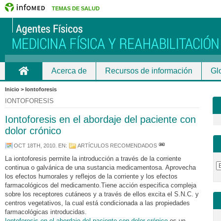
TEMAS DE SALUD
Acerca de
Recursos de información
Gl
Inicio
Inicio > Iontoforesis
IONTOFORESIS
Iontoforesis en el abordaje del paciente con
dolor crónico
OCT 18TH, 2010
. EN:
ARTÍCULOS RECOMENDADOS
La iontoforesis permite la introducción a través de la corriente
continua o galvánica de una sustancia medicamentosa. Aprovecha
los efectos humorales y reflejos de la corriente y los efectos
farmacológicos del medicamento.Tiene acción especifica compleja
sobre los receptores cutáneos y a través de ellos excita el S.N.C. y
centros vegetativos, la cual está condicionada a las propiedades
farmacológicas introducidas.
Iontoforesis en el abordaje del paciente con dolor crónico
es un