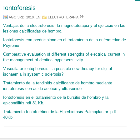
Iontoforesis
AGO 3RD, 2010
. EN:
ELECTROTERAPIA
Ventajas de la electroforesis, la magnetoterapia y el ejercicio en las
lesiones calcificadas de hombro.
Iontoforesis con prednisolona en el tratamiento de la enfermedad de
Peyronie
Comparative evaluation of different strengths of electrical current in
the management of dentinal hypersensitivity
Vasodilator iontophoresis—a possible new therapy for digital
ischaemia in systemic sclerosis?
Tratamiento de la tendinitis calcificante de hombro mediante
iontoforesis con acido acetico y ultrasonido
Iontoforesis en el tratamiento de la bursitis de hombro y la
epicondilitis pdf 81 Kb.
Tratamiento Iontoforético de la Hiperhidrosis Palmoplantar. pdf
40Kb