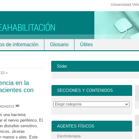
Universidad Virt
os de información
Glosario
Útiles
Slider
010 »
encia en la
pacientes con
SECCIONES Y CONTENIDOS
ENDADOS
s una bacteria
 el nervio periférico. El
n disturbio sensitivo,
AGENTES FÍSICOS
icos, úlceras
Electroterapia
n manos y pies. Este