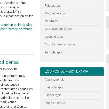
cterización clínico
Fototerapia
or un servicio
ica brasileña y
Magnetoterapia
n la cicatrización de las
Naturales
 ulcers in patients with
 laser therapy on wound
Oscilación mecánica
Ozonoterapia
Presión aérea variable
Termoterapia
dad dental
MENDADOS
EQUIPOS DE FISIOTERAPIA
 es un síntoma muy
Alta frecuencia
en la práctica
ibilidad puede
Electroterapia
erentes intensidades en
bilidad de localizar el
Laserterapia
 estimulo de este. No
idad, varias
Magnetoterapia
resis es una técnica