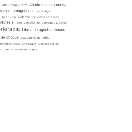
Añadir etiqueta nueva
quatic Therapy
ATM
s electromagnéticos
cervicalgia
r
Dead Sea
diatermia
ejercicios acuáticos
oforesis
fotoprotección
fundamentos teóricos
erterapia
Libros de agentes físicos
 de choque
osteoartritis de rodilla
magnetic fields
Shortwave
Sociedades de
ssotherapy
ultrasonoterapia