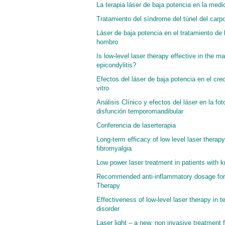
La terapia láser de baja potencia en la med
Tratamiento del síndrome del túnel del carpo 
Láser de baja potencia en el tratamiento de 
hombro
Is low-level laser therapy effective in the m
epicondylitis?
Efectos del láser de baja potencia en el cre
vitro
Análisis Clínico y efectos del láser en la fo
disfunción temporomandibular
Conferencia de laserterapia
Long-term efficacy of low level laser therap
fibromyalgia
Low power laser treatment in patients with k
Recommended anti-inflammatory dosage for
Therapy
Effectiveness of low-level laser therapy in
disorder
Laser light – a new, non invasive treatment f