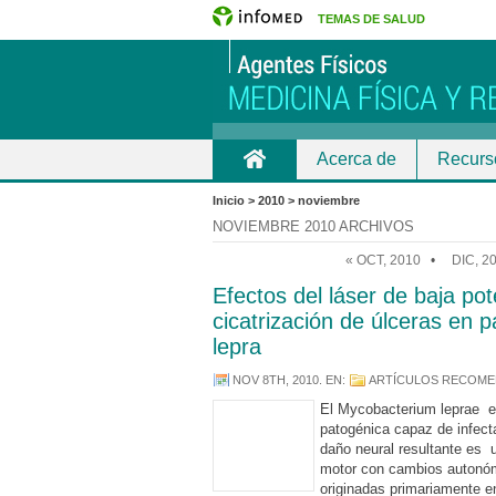
TEMAS DE SALUD
Acerca de
Recurs
Inicio
Inicio > 2010 > noviembre
NOVIEMBRE 2010 ARCHIVOS
« OCT, 2010
•
DIC, 2
Efectos del láser de baja pot
cicatrización de úlceras en 
lepra
NOV 8TH, 2010
. EN:
ARTÍCULOS RECOM
El Mycobacterium leprae e
patogénica capaz de infectar
daño neural resultante es u
motor con cambios autonóm
originadas primariamente e