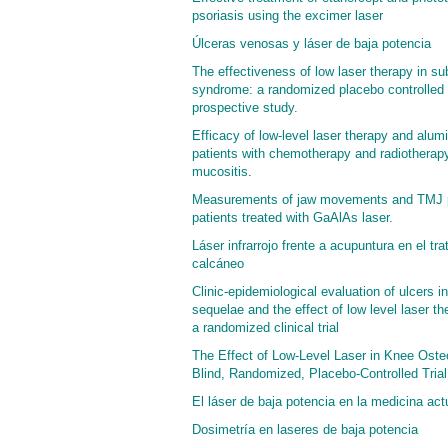
psoriasis using the excimer laser
Úlceras venosas y láser de baja potencia
The effectiveness of low laser therapy in 
syndrome: a randomized placebo controlled 
prospective study.
Efficacy of low-level laser therapy and alu
patients with chemotherapy and radiotherapy
mucositis
.
Measurements of jaw movements and TMJ pa
patients treated with GaAlAs laser.
Láser infrarrojo frente a acupuntura en el tr
calcáneo
Clinic-epidemiological evaluation of ulcers i
sequelae and the effect of low level laser t
a randomized clinical trial
The Effect of Low-Level Laser in Knee Osteo
Blind, Randomized, Placebo-Controlled Trial
El láser de baja potencia en la medicina act
Dosimetría en laseres de baja potencia