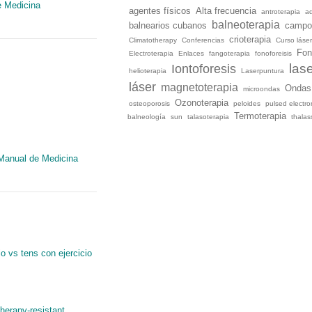
e Medicina
agentes físicos
Alta frecuencia
antroterapia
a
balneoterapia
balnearios cubanos
campo
crioterapia
Climatotherapy
Conferencias
Curso láse
Fon
Electroterapia
Enlaces
fangoterapia
fonoforeisis
las
Iontoforesis
helioterapia
Laserpuntura
láser
magnetoterapia
Ondas
microondas
Ozonoterapia
osteoporosis
peloides
pulsed electro
Termoterapia
balneología
sun
talasoterapia
thala
 Manual de Medicina
io vs tens con ejercicio
herapy-resistant