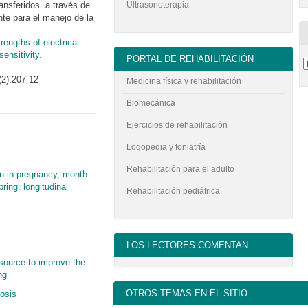
Ultrasonoterapia
ransferidos a través de
ente para el manejo de la
rengths of electrical
ensitivity.
PORTAL DE REHABILITACIÓN
(2):207-12
Medicina física y rehabilitación
Biomecánica
Ejercicios de rehabilitación
Logopedia y foniatría
Rehabilitación para el adulto
on in pregnancy, month
pring: longitudinal
Rehabilitación pediátrica
LOS LECTORES COMENTAN
 source to improve the
ng
OTROS TEMAS EN EL SITIO
rosis