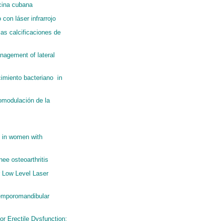
icina cubana
con láser infrarrojo
las calcificaciones de
anagement of lateral
cimiento bacteriano in
tomodulación de la
y in women with
nee osteoarthritis
 Low Level Laser
 temporomandibular
or Erectile Dysfunction: