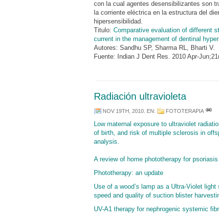
con la cual agentes desensibilizantes son t
la corriente eléctrica en la estructura del di
hipersensibilidad.
Titulo:
Comparative evaluation of different st
current in the management of dentinal hypers
Autores: Sandhu SP, Sharma RL, Bharti V.
Fuente: Indian J Dent Res. 2010 Apr-Jun;21
Radiación ultravioleta
NOV 19TH, 2010
. EN:
FOTOTERAPIA
Low maternal exposure to ultraviolet radiati
of birth, and risk of multiple sclerosis in offs
analysis.
A review of home phototherapy for psoriasis
Phototherapy: an update
Use of a wood’s lamp as a Ultra-Violet light
speed and quality of suction blister harvesti
UV-A1 therapy for nephrogenic systemic fib