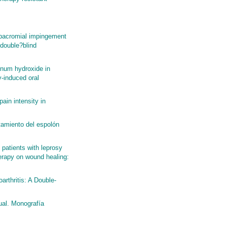
subacromial impingement
double?blind
minum hydroxide in
-induced oral
in intensity in
atamiento del espolón
n patients with leprosy
herapy on wound healing:
arthritis: A Double-
ual. Monografía