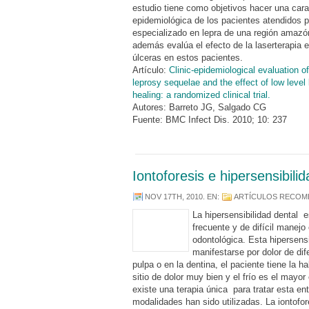
estudio tiene como objetivos hacer una cara
epidemiológica de los pacientes atendidos p
especializado en lepra de una región amazón
además evalúa el efecto de la laserterapia e
úlceras en estos pacientes.
Artículo:
Clinic-epidemiological evaluation of
leprosy sequelae and the effect of low level
healing: a randomized clinical trial.
Autores: Barreto JG, Salgado CG
Fuente: BMC Infect Dis. 2010; 10: 237
Iontoforesis e hipersensibili
NOV 17TH, 2010
. EN:
ARTÍCULOS RECO
La hipersensibilidad dental
frecuente y de difícil manejo 
odontológica. Esta hipersens
manifestarse por dolor de dif
pulpa o en la dentina, el paciente tiene la ha
sitio de dolor muy bien y el frío es el mayor
existe una terapia única para tratar esta ent
modalidades han sido utilizadas. La iontofo