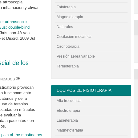
e artroscopia
Fototerapia
a inflamación y aliviar
Magnetoterapia
ter arthroscopic
Naturales
lus: double-blind
hristiaan JA van
Oscilación mecánica
et Disord. 2009 Jul
Ozonoterapia
Presión aérea variable
cial de los
Termoterapia
ENDADOS
sticatorio provocan
EQUIPOS DE FISIOTERAPIA
r o funcionamiento
atorios y de la
Alta frecuencia
 uso de terapias
ocadas en múltiples
Electroterapia
ue evaluar la
Laserterapia
ada a pacientes con
ios.
Magnetoterapia
 pain of the masticatory