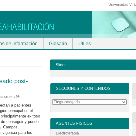
Universidad Virt
os de información
Glosario
Útiles
Slider
sado post-
SECCIONES Y CONTENIDOS
ENDADOS
fectan a pacientes
gico principal es el
 principalmente exitoso
l de conseguir y puede
AGENTES FÍSICOS
ca. Campos
 vigencia para los
Electroterapia