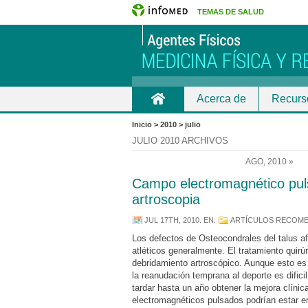
TEMAS DE SALUD
Acerca de
Recurs
Inicio
Inicio > 2010 > julio
JULIO 2010 ARCHIVOS
AGO, 2010 »
Campo electromagnético pul
artroscopia
JUL 17TH, 2010
. EN:
ARTÍCULOS RECOM
Los defectos de Osteocondrales del talus a
atléticos generalmente. El tratamiento quirúr
debridamiento artroscópico. Aunque esto es
la reanudación temprana al deporte es difici
tardar hasta un año obtener la mejora clíni
electromagnéticos pulsados podrían estar en