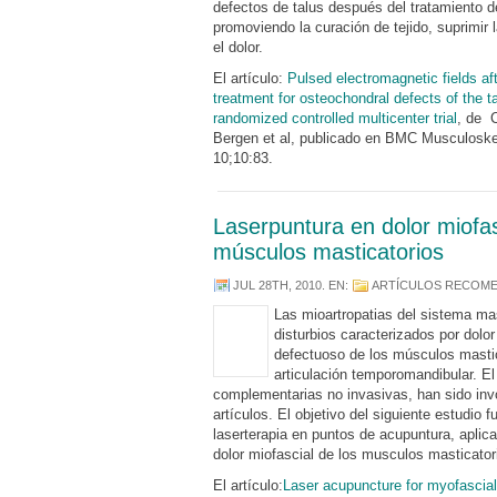
defectos de talus después del tratamiento d
promoviendo la curación de tejido, suprimir l
el dolor.
El artículo:
Pulsed electromagnetic fields af
treatment for osteochondral defects of the ta
randomized controlled multicenter trial
, de C
Bergen et al, publicado en BMC Musculoskel
10;10:83.
Laserpuntura en dolor miofas
músculos masticatorios
JUL 28TH, 2010
. EN:
ARTÍCULOS RECOM
Las mioartropatias del sistema ma
disturbios caracterizados por dolo
defectuoso de los músculos mastic
articulación temporomandibular. El
complementarias no invasivas, han sido inv
artículos. El objetivo del siguiente estudio f
laserterapia en puntos de acupuntura, aplic
dolor miofascial de los musculos masticator
El artículo:
Laser acupuncture for myofascial