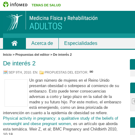
TEMAS DE SALUD
Acerca de
Especialidades
Inicio
Inicio > Propuestas del editor > De interés 2
De interés 2
SEP 9TH, 2010
. EN:
PROPUESTAS DEL EDITOR
.
Un gran número de mujeres en el Reino Unido
presentan obesidad o sobrepeso al comienzo de su
embarazo. Esto puede tener consecuencias
adversas a corto y largo plazo en la salud de la
madre y su futuro hijo. Por este motivo, el embarazo
está emergiendo, como un área priorizada de
intervención en cuanto a la epidemia de obesidad se refiere.
Physical activity in pregnancy: a qualitative study of the beliefs of
overweight and obese pregnant women
, es un artículo que aborda
esta temática. Weir Z, et al; BMC Pregnancy and Childbirth 2010,
10:18.