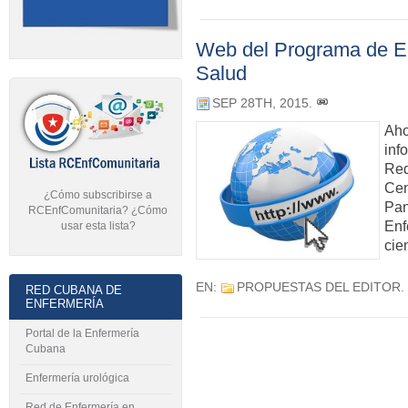
Web del Programa de En
Salud
SEP 28TH, 2015
.
Aho
inf
Red
Cen
¿Cómo subscribirse a
Pan
RCEnfComunitaria? ¿Cómo
Enf
usar esta lista?
cie
EN:
PROPUESTAS DEL EDITOR
.
RED CUBANA DE
ENFERMERÍA
Portal de la Enfermería
Cubana
Enfermería urológica
Red de Enfermería en