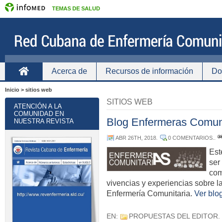
TEMAS DE SALUD
Acerca de
Recursos de información
Do
Inicio
Inicio > sitios web
SITIOS WEB
ATENCIÓN A LA
COMUNIDAD EN
Blog Enfermeras Comuni
NUESTRA REVISTA
ABR 26TH, 2018
.
0 COMENTARIOS.
.
Est
ser
com
vivencias y experiencias sobre l
Enfermería Comunitaria.
Ver blo
EN:
PROPUESTAS DEL EDITOR
.