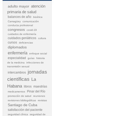
atención
adulto mayor
primaria de salud
balances de año
bioética
Camagüey
comunicación
conducta profesional
congresos
covid-19
cuidados de enfermería
cuidados geriátricos
cultura
cursos
deficiencias
diplomados
enfermería
enfoque social
especialidad
guías
historia
de la medicina
infecciones de
transmisión sexual
jornadas
intercambios
científicas
La
Habana
libros
maestrías
Pinar del Río
medicamentos
promoción de salud
reuniones
revisiones bibliográficas
revistas
Santiago de Cuba
satisfacción del paciente
seguridad clínica
seguridad de