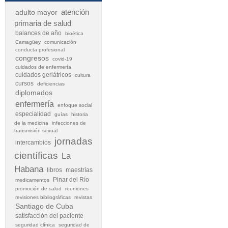
atención
adulto mayor
primaria de salud
balances de año
bioética
Camagüey
comunicación
conducta profesional
congresos
covid-19
cuidados de enfermería
cuidados geriátricos
cultura
cursos
deficiencias
diplomados
enfermería
enfoque social
especialidad
guías
historia
de la medicina
infecciones de
transmisión sexual
jornadas
intercambios
científicas
La
Habana
libros
maestrías
Pinar del Río
medicamentos
promoción de salud
reuniones
revisiones bibliográficas
revistas
Santiago de Cuba
satisfacción del paciente
seguridad clínica
seguridad de