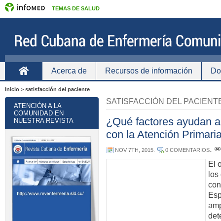
TEMAS DE SALUD
Acerca de
Recursos de información
Do
Inicio
Inicio > satisfacción del paciente
SATISFACCIÓN DEL PACIENT
ATENCIÓN A LA
COMUNIDAD EN
¿Qué factores ayudan a e
NUESTRA REVISTA
con la Atención Primar
NOV 7TH, 2015
.
0 COMENTARIOS.
.
El 
los
con
Esp
amp
det