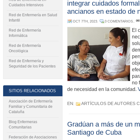
integrar cuidados forma
Cuidados Intensivos
ancianos en estado de 
Red de Enfermería en Salud
Infantil
OCT 7TH, 2023
.
0 COMENTARIOS.
.
El 
Red de Enfermería
Informática
nec
sol
Red de Enfermería
dem
Oncológica
per
Red de Enfermería y
obj
Seguridad de los Pacientes
efe
par
no 
de necesidad en la comunidad.
SITIOS RELACIONADOS
Asociación de Enfermería
EN:
ARTÍCULOS DE AUTORES 
Familiar y Comunitaria de
Cataluña
Blog Enfermeras
Gradúan a más de un mi
Comunitarias
Santiago de Cuba
Federación de Asociaciones