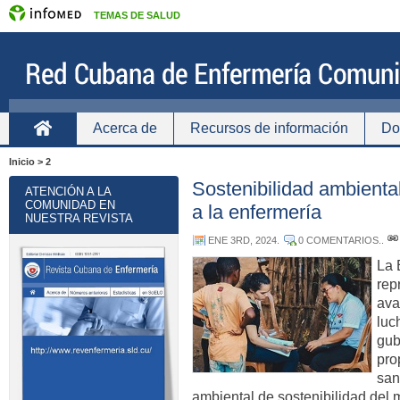
TEMAS DE SALUD
Acerca de
Recursos de información
Do
Inicio
Inicio > 2
Sostenibilidad ambiental,
ATENCIÓN A LA
COMUNIDAD EN
a la enfermería
NUESTRA REVISTA
ENE 3RD, 2024
.
0 COMENTARIOS.
.
La 
rep
ava
luc
gub
pro
san
ambiental de sostenibilidad del