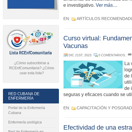
e investigativo.
Ver más…
EN:
ARTÍCULOS RECOMENDAD
Curso virtual: Fundamen
Vacunas
DIC 21ST, 2023
.
0 COMENTARIOS.
.
¿Cómo subscribirse a
La 
RCEnfComunitaria? ¿Cómo
log
usar esta lista?
de 
uti
de 
RED CUBANA DE
seguras y eficaces cuando se uti
ENFERMERÍA
EN:
CAPACITACIÓN Y POSGRA
Portal de la Enfermería
Cubana
Enfermería urológica
Efectividad de una estr
Red de Enfermería en