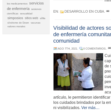
min
servicios
los medicamentos
de enfermería
sesiones
EN:
DESARROLLO EN CUBA
.
científicas
sexualidad
simposios
sitios web
sífilis
síndrome de Down
vacunas
Visibilidad de actores s
valores morales
de enfermería comunitari
comunidad
AGO 7TH, 2021
.
0 COMENTARIOS.
.
Cui
cap
de 
pre
cui
per
inv
acu
artículo, le permitieron identifi
los cuidados brindados por la en
ni visibilizados.
Ver más…