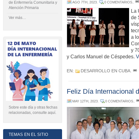
de Enfermería Comunitaria y
AGO 7TH, 2023
.
0 COMENTARIOS.
.
Atención Primaria
La 
de 
Ver más…
vís
tec
a l
Com
y 7
y Carlos Manuel de Céspedes.
V
EN:
DESARROLLO EN CUBA
.
Feliz Día Internacional 
MAY 12TH, 2023
.
0 COMENTARIOS.
.
Sobre este día y otras fechas
relacionadas, consulte aquí
.
TEMAS EN EL SITIO