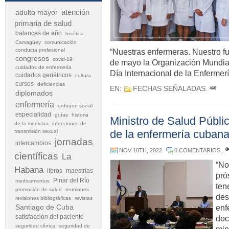
atención
adulto mayor
primaria de salud
balances de año
bioética
Camagüey
comunicación
conducta profesional
“Nuestras enfermeras. Nuestro fu
congresos
covid-19
de mayo la Organización Mundial
cuidados de enfermería
Día Internacional de la Enfermer
cuidados geriátricos
cultura
cursos
deficiencias
EN:
FECHAS SEÑALADAS
.
diplomados
enfermería
enfoque social
especialidad
guías
historia
Ministro de Salud Públ
de la medicina
infecciones de
de la enfermería cuban
transmisión sexual
jornadas
intercambios
NOV 10TH, 2022
.
0 COMENTARIOS.
.
científicas
La
“No
Habana
libros
maestrías
pró
Pinar del Río
medicamentos
ten
promoción de salud
reuniones
des
revisiones bibliográficas
revistas
Santiago de Cuba
enf
satisfacción del paciente
doc
seguridad clínica
seguridad de